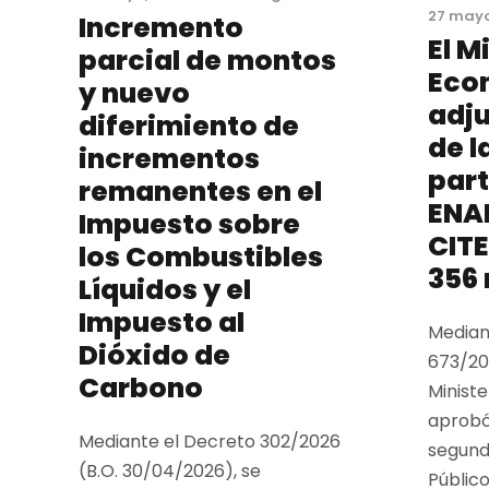
27 mayo
Incremento
El M
parcial de montos
Eco
y nuevo
adju
diferimiento de
de l
incrementos
part
remanentes en el
ENA
Impuesto sobre
CITE
los Combustibles
356 
Líquidos y el
Impuesto al
Median
Dióxido de
673/202
Carbono
Minist
aprobó
Mediante el Decreto 302/2026
segund
(B.O. 30/04/2026), se
Público.