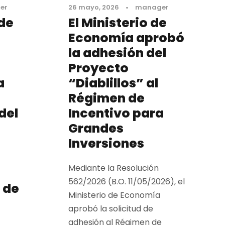
er
26 mayo, 2026
•
manager
 de
El Ministerio de
Economía aprobó
la adhesión del
Proyecto
a
“Diablillos” al
Régimen de
del
Incentivo para
Grandes
Inversiones
Mediante la Resolución
562/2026 (B.O. 11/05/2026), el
 de
Ministerio de Economía
aprobó la solicitud de
adhesión al Régimen de