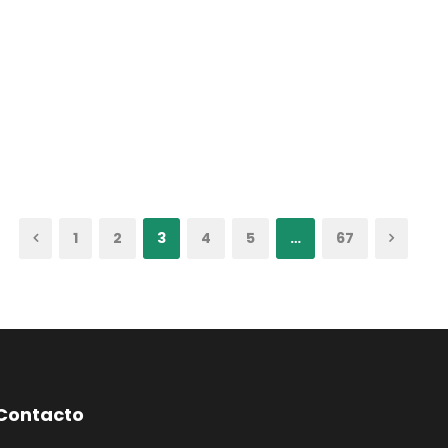
1
2
3
4
5
…
67
Contacto