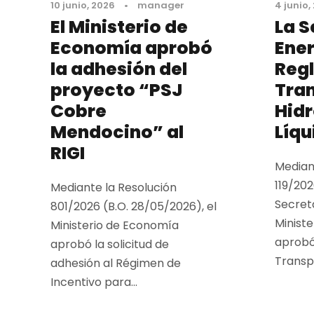
10 junio, 2026
•
manager
4 junio,
El Ministerio de
La S
Economía aprobó
Ener
la adhesión del
Reg
proyecto “PSJ
Tra
Cobre
Hid
Mendocino” al
Líqu
RIGI
Median
119/202
Mediante la Resolución
Secret
801/2026 (B.O. 28/05/2026), el
Minist
Ministerio de Economía
aprobó
aprobó la solicitud de
Transpo
adhesión al Régimen de
Incentivo para...