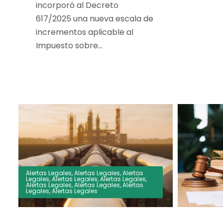
incorporó al Decreto
617/2025 una nueva escala de
incrementos aplicable al
Impuesto sobre...
Alertas Legales
,
Alertas Legales
,
Alertas
Legales
,
Alertas Legales
,
Alertas Legales
,
Alertas Legales
,
Alertas Legales
,
Alertas
Legales
,
Alertas Legales