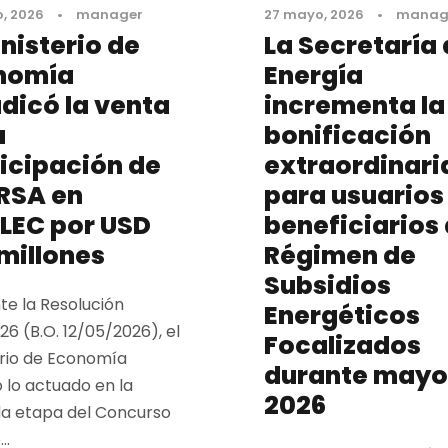
, 2026
•
manager
27 mayo, 2026
•
manag
inisterio de
La Secretaría
nomía
Energía
dicó la venta
incrementa la
a
bonificación
icipación de
extraordinari
RSA en
para usuarios
LEC por USD
beneficiarios 
millones
Régimen de
Subsidios
te la Resolución
Energéticos
6 (B.O. 12/05/2026), el
Focalizados
erio de Economía
durante mayo
 lo actuado en la
2026
a etapa del Concurso
..