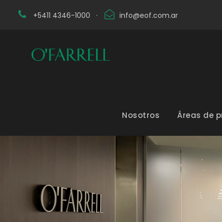
+5411 4346-1000
·
info@eof.com.ar
Nosotros
Áreas de p