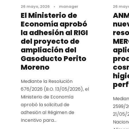
26 mayo, 2026
•
manager
26 mayo
El Ministerio de
ANM
Economía aprobó
nue
la adhesión al RIGI
reso
del proyecto de
MER
ampliación del
apli
Gasoducto Perito
pro
Moreno
cos
higi
Mediante la Resolución
per
676/2026 (B.O. 13/05/2026), el
Ministerio de Economía
Median
aprobó la solicitud de
2599/2
adhesión al Régimen de
21/05/2
Incentivo para...
Nacion