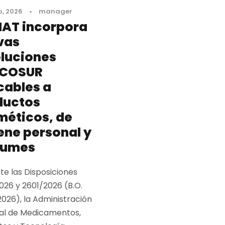
, 2026
•
manager
AT incorpora
vas
luciones
COSUR
cables a
ductos
méticos, de
ene personal y
fumes
te las Disposiciones
026 y 2601/2026 (B.O.
026), la Administración
al de Medicamentos,