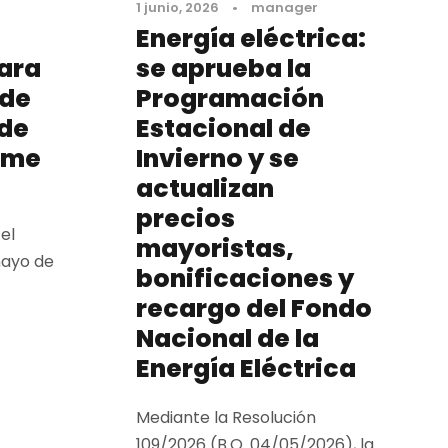
r
1 junio, 2026
•
manager
Energía eléctrica:
ara
se aprueba la
 de
Programación
de
Estacional de
rme
Invierno y se
actualizan
precios
el
mayoristas,
 mayo de
bonificaciones y
recargo del Fondo
Nacional de la
Energía Eléctrica
Mediante la Resolución
109/2026 (B.O. 04/05/2026), la