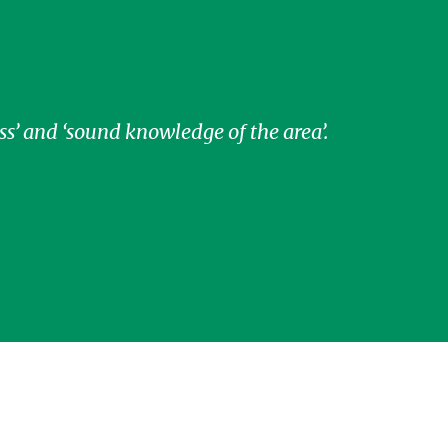
ness’ and ‘sound knowledge of the area’.
O’