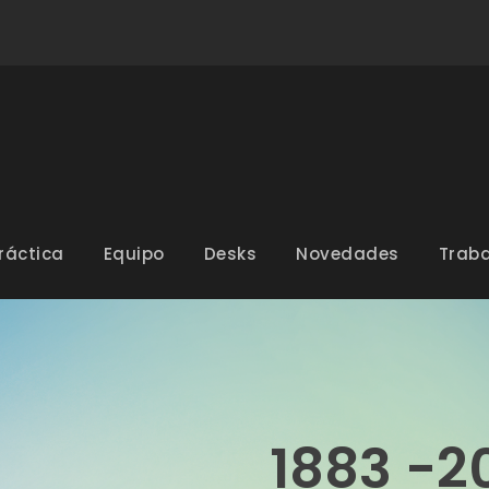
ráctica
Equipo
Desks
Novedades
Traba
1883 -2