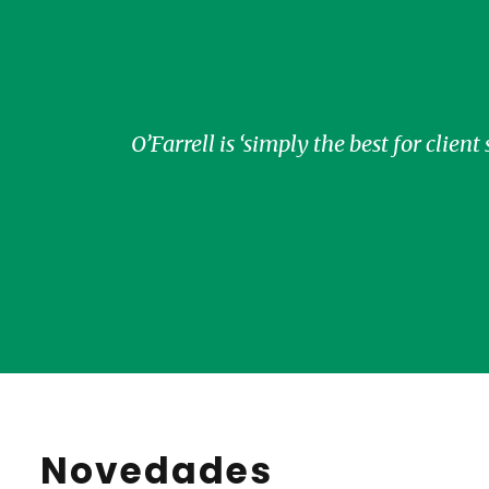
O’Farrell is ‘simply the best for clien
1
2
3
4
Novedades