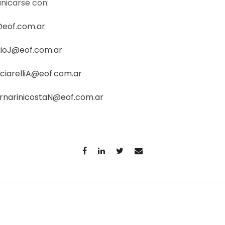
nicarse con:
@eof.com.ar
ioJ@eof.com.ar
ciarelliA@eof.com.ar
rnarinicostaN@eof.com.ar