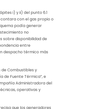
ites i) y ii) del punto 6.1
 contara con el gas propio o
esquema podía generar
astecimiento no
 sobre disponibilidad de
spondencia entre
 un despacho térmico más
s de Combustibles y
ía de Fuente Térmica”, e
ompañía Administradora del
cnicas, operativas y
recisa que los generadores