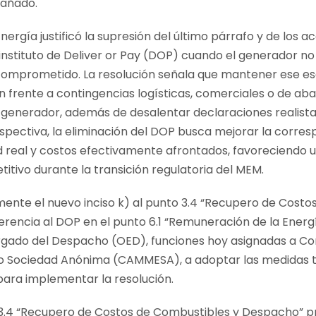
pañado.
ergía justificó la supresión del último párrafo y de los acáp
 instituto de Deliver or Pay (DOP) cuando el generador no
 comprometido. La resolución señala que mantener ese 
n frente a contingencias logísticas, comerciales o de ab
generador, además de desalentar declaraciones realistas
spectiva, la eliminación del DOP busca mejorar la corre
ad real y costos efectivamente afrontados, favoreciendo
etitivo durante la transición regulatoria del MEM.
ente el nuevo inciso k) al punto 3.4 “Recupero de Costo
erencia al DOP en el punto 6.1 “Remuneración de la Energ
rgado del Despacho (OED), funciones hoy asignadas a C
o Sociedad Anónima (CAMMESA), a adoptar las medidas té
para implementar la resolución.
o 3.4 “Recupero de Costos de Combustibles y Despacho” p