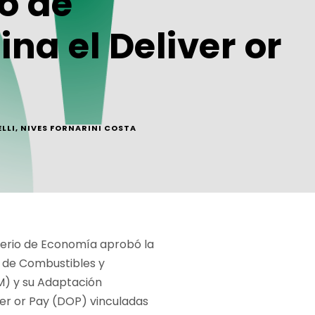
o de
na el Deliver or
LLI
,
NIVES FORNARINI COSTA
sterio de Economía aprobó la
s de Combustibles y
M) y su Adaptación
ver or Pay (DOP) vinculadas