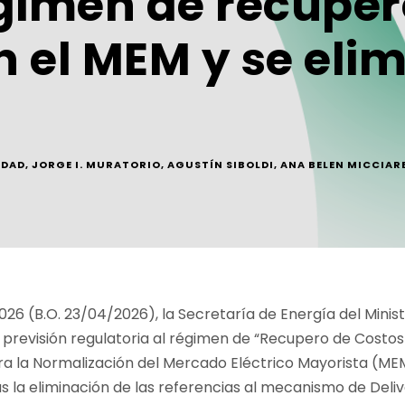
égimen de recuper
 el MEM y se elimi
IDAD
,
JORGE I. MURATORIO
,
AGUSTÍN SIBOLDI
,
ANA BELEN MICCIARE
026 (B.O. 23/04/2026), la Secretaría de Energía del Mini
previsión regulatoria al régimen de “Recupero de Costo
ra la Normalización del Mercado Eléctrico Mayorista (ME
s la eliminación de las referencias al mecanismo de Deli