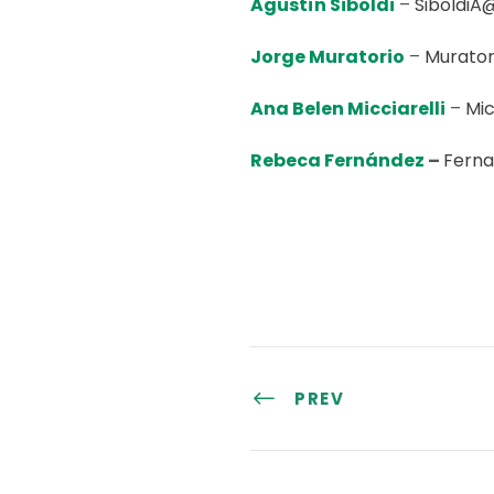
Agustín Siboldi
–
SiboldiA
Jorge Muratorio
–
Murator
Ana Belen Micciarelli
–
Mic
Rebeca Fernández
–
Fern
PREV