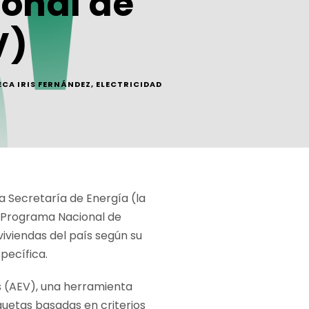
ional de
V)
ECA IRIS FERNÁNDEZ
,
ELECTRICIDAD
la Secretaría de Energía (la
l Programa Nacional de
viviendas del país según su
pecífica.
as (AEV), una herramienta
quetas basadas en criterios