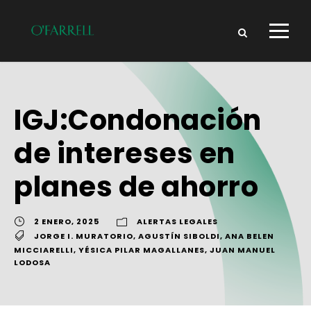
IGJ:Condonación
de intereses en
planes de ahorro
2 ENERO, 2025
ALERTAS LEGALES
JORGE I. MURATORIO
,
AGUSTÍN SIBOLDI
,
ANA BELEN
MICCIARELLI
,
YÉSICA PILAR MAGALLANES
,
JUAN MANUEL
LODOSA