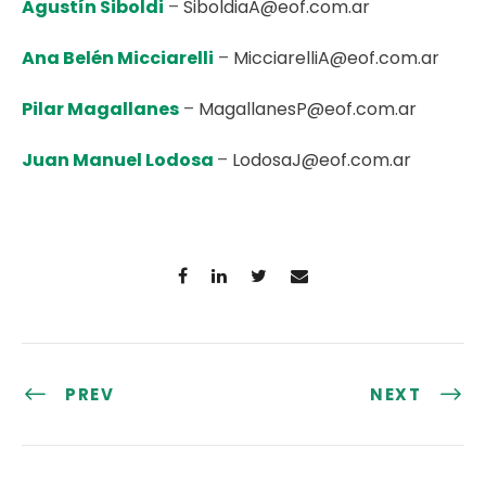
Agustín Siboldi
–
SiboldiaA@eof.com.ar
Ana Belén Micciarelli
–
MicciarelliA@eof.com.ar
Pilar Magallanes
–
MagallanesP@eof.com.ar
Juan Manuel Lodosa
–
LodosaJ@eof.com.ar
PREV
NEXT