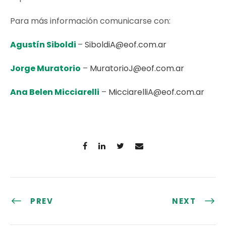
Para más información comunicarse con:
Agustín Siboldi
–
SiboldiA@eof.com.ar
Jorge Muratorio
–
MuratorioJ@eof.com.ar
Ana Belen Micciarelli
–
MicciarelliA@eof.com.ar
PREV
NEXT