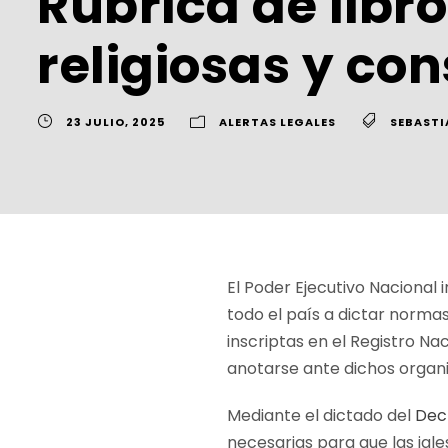
Rúbrica de libr
religiosas y co
23 JULIO, 2025
ALERTAS LEGALES
SEBAST
El Poder Ejecutivo Nacional 
todo el país a dictar normas
inscriptas en el Registro N
anotarse ante dichos organis
Mediante el dictado del
Dec
necesarias para que las igl