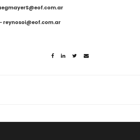
uegmayerS@eof.com.ar
–
reynosoi@eof.com.ar