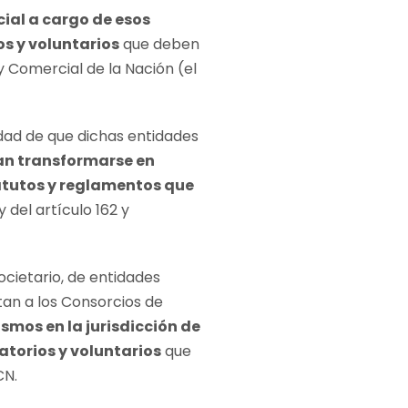
cial a cargo de esos
os y voluntarios
que deben
 y Comercial de la Nación (el
dad de que dichas entidades
n transformarse en
tatutos y reglamentos que
y del artículo 162 y
ocietario, de entidades
itan a los Consorcios de
smos en la jurisdicción de
gatorios y voluntarios
que
CN.