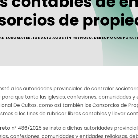
os contables de e
nsorcios de propi
IAN LUEGMAYER
,
IGNACIO AGUSTÍN REYNOSO
,
DERECHO CORPORAT
instó a las autoridades provinciales de contralor societari
 para que tanto las iglesias, confesiones, comunidades y 
acional De Cultos, como así también los Consorcios de Pr
mos a los fines de rubricar libros contables y llevar con
reto n° 486/2025
se insta a dichas autoridades provincia
esias, confesiones, comunidades y entidades religiosas, 