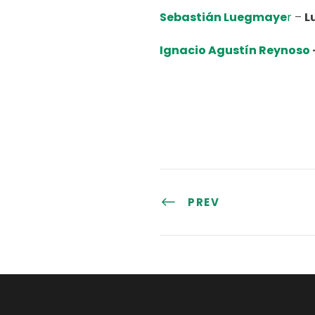
Sebastián Luegmaye
r
–
L
Ignacio Agustín Reynoso
PREV