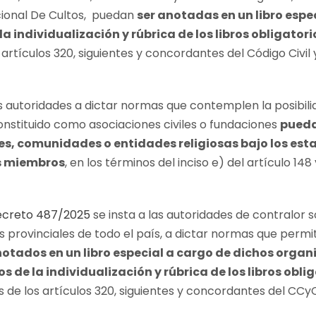
acional De Cultos, puedan
ser anotadas en un libro espe
a individualización y rúbrica de los libros obligatori
s artículos 320, siguientes y concordantes del Código Civil
 autoridades a dictar normas que contemplen la posibili
constituido como asociaciones civiles o fundaciones
pueda
es, comunidades o entidades religiosas bajo los es
s miembros
, en los términos del inciso e) del artículo 148 
creto 487/2025
se insta a las autoridades de contralor s
cos provinciales de todo el país, a dictar normas que perm
notados en un libro especial a cargo de dichos organi
os de la individualización y rúbrica de los libros obli
s de los artículos 320, siguientes y concordantes del CCy