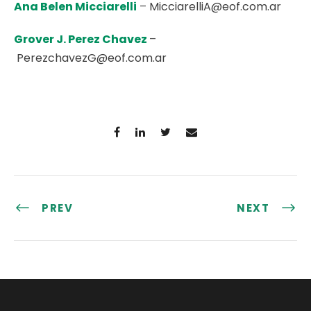
Ana Belen Micciarelli
–
MicciarelliA@eof.com.ar
Grover J. Perez Chavez
–
PerezchavezG@eof.com.ar
PREV
NEXT