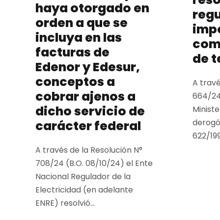
haya otorgado en
regu
orden a que se
imp
incluya en las
com
facturas de
de t
Edenor y Edesur,
conceptos a
A travé
cobrar ajenos a
664/24
dicho servicio de
Minist
derogó 
carácter federal
622/199
A través de la Resolución N°
708/24 (B.O. 08/10/24) el Ente
Nacional Regulador de la
Electricidad (en adelante
ENRE) resolvió...