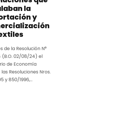
laban la
ortación y
ercialización
extiles
s de la Resolución N°
 (B.O. 02/08/24) el
erio de Economía
las Resoluciones Nros.
5 y 850/1996,...