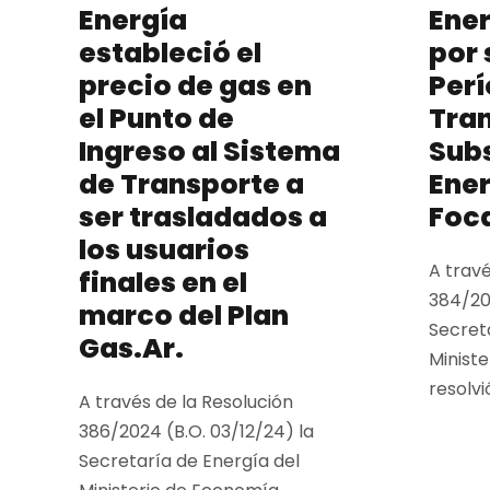
Energía
Ener
estableció el
por 
precio de gas en
Perí
el Punto de
Tran
Ingreso al Sistema
Sub
de Transporte a
Ene
ser trasladados a
Foc
los usuarios
A travé
finales en el
384/202
marco del Plan
Secret
Gas.Ar.
Minist
resolvi
A través de la Resolución
386/2024 (B.O. 03/12/24) la
Secretaría de Energía del