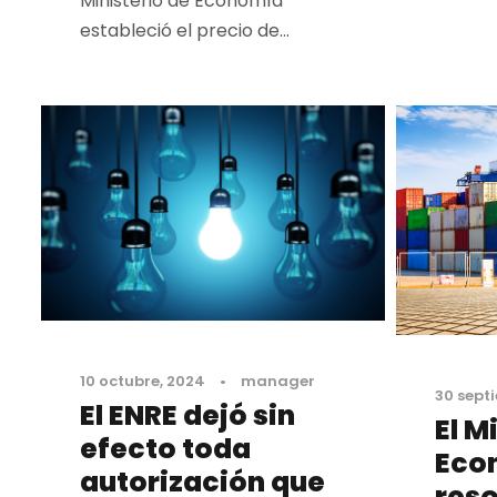
Ministerio de Economía
estableció el precio de...
10 octubre, 2024
•
manager
30 sept
El ENRE dejó sin
El M
efecto toda
Eco
autorización que
reso