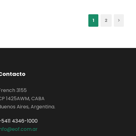
1
2
Contacto
French 3155
CP 1425AWM, CABA
Buenos Aires, Argentina.
+5411 4346-1000
info@eof.com.ar