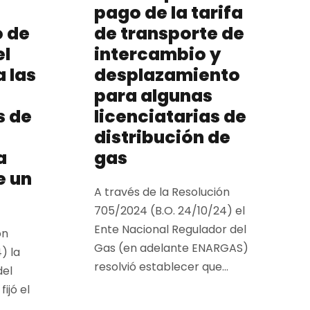
pago de la tarifa
o de
de transporte de
el
intercambio y
 las
desplazamiento
para algunas
s de
licenciatarias de
distribución de
a
gas
e un
A través de la Resolución
705/2024 (B.O. 24/10/24) el
Ente Nacional Regulador del
ón
Gas (en adelante ENARGAS)
) la
resolvió establecer que...
del
ijó el