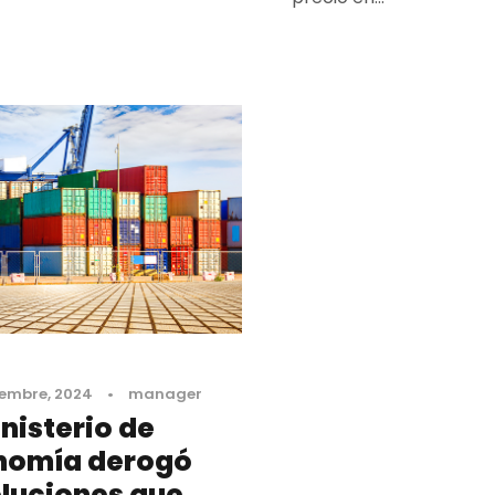
iembre, 2024
•
manager
inisterio de
nomía derogó
luciones que