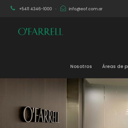
+5411 4346-1000
·
info@eof.com.ar
Nosotros
Áreas de p