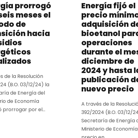
gía prorrogó
Energía fijó el
seis meses el
precio mínim
odo de
adquisición d
sición hacia
bioetanol para
sidios
operaciones
rgéticos
durante el me
alizados
diciembre de
2024 y hasta l
s de la Resolución
publicación d
4 (B.O. 03/12/24) la
nuevo precio
aría de Energía del
erio de Economía
A través de la Resoluci
ó prorrogar por el...
392/2024 (B.O. 03/12/24
Secretaría de Energía 
Ministerio de Economía f
precio en...