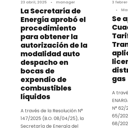
23 abril, 2025
•
manager
3 febrer
La Secretaría de
•
Mar
Se a
Energía aprobó el
Cua
procedimiento
Tari
para obtener la
Tran
autorización de la
apli
modalidad auto
lice
despacho en
dist
bocas de
gas
expendio de
combustibles
A travé
líquidos
ENARGA
N° 62/
A través de la Resolución N°
65/202
147/2025 (B.O. 08/04/25), la
68/2025
Secretaría de Energía del