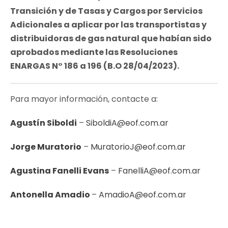
Transición y de Tasas y Cargos por Servicios
Adicionales a aplicar por las transportistas y
distribuidoras de gas natural que habían sido
aprobados mediante las Resoluciones
ENARGAS N° 186 a 196 (B.O 28/04/2023).
Para mayor información, contacte a:
Agustín Siboldi
–
SiboldiA@eof.com.ar
Jorge Muratorio
–
MuratorioJ@eof.com.ar
Agustina Fanelli Evans
–
FanelliA@eof.com.ar
Antonella Amadio
–
AmadioA@eof.com.ar