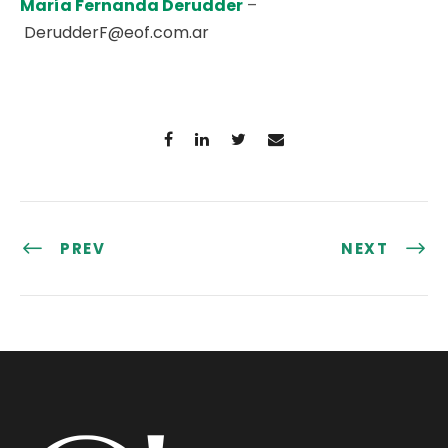
María Fernanda Derudder
–
DerudderF@eof.com.ar
PREV
NEXT