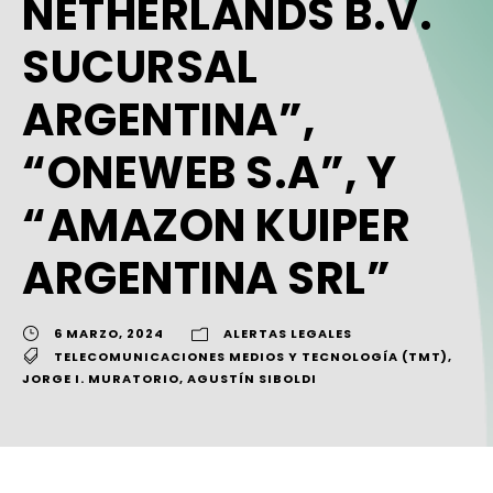
NETHERLANDS B.V.
SUCURSAL
ARGENTINA”,
“ONEWEB S.A”, Y
“AMAZON KUIPER
ARGENTINA SRL”
6 MARZO, 2024
ALERTAS LEGALES
TELECOMUNICACIONES MEDIOS Y TECNOLOGÍA (TMT)
,
JORGE I. MURATORIO
,
AGUSTÍN SIBOLDI