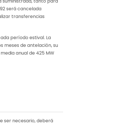
a suministrada, tanto para
992
será cancelada
lizar transferencias
cada período estival. La
s meses de antelación, su
la media anual de 425 MW
de ser necesario, deberá