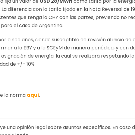
a fija un valor de
USD 28/MWh
como tarifa por la energí
diferencia con la tarifa fijada en la
Nota Reversal de 1
stentes que tenga la CHY con las partes, previendo no rea
 para el caso de Argentina.
or cinco años, siendo susceptible de revisión al inicio de 
mar a la EBY y a la SCEyM de manera periódica, y con do
asignación de energía, la cual se realizará respetando 
idad de +/- 10%.
de la norma
aquí
.
uye una opinión legal sobre asuntos específicos. En caso 