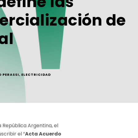
efine las
ercialización de
al
 PERASSI
,
ELECTRICIDAD
la República Argentina, el
scribir el “
Acta Acuerdo