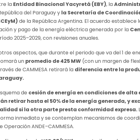
tre la
Entidad Binacional Yacyretá (EBY)
, la
Administ
República del Paraguay y
la Secretaría de Coordinación
SCEyM)
de la República Argentina. El acuerdo establece 
ación y pago de la energía eléctrica generada por la
Cen
ríodo 2025–2029, con revisiones anuales.
tros aspectos, que durante el periodo que va del 1 de ene
 tomará un
promedio de 425 MW
(con un margen de flexi
 través de CAMMESA retirará la
diferencia entre la produ
Paraguay.
 esquema de
cesión de energía en condiciones de alta
án retirar hasta el 50% de la energía generada, y e
alidad si la otra parte presta conformidad expresa.
L
 forma inmediata y se contemplan mecanismos de coord
 de Operación ANDE–CAMMESA.