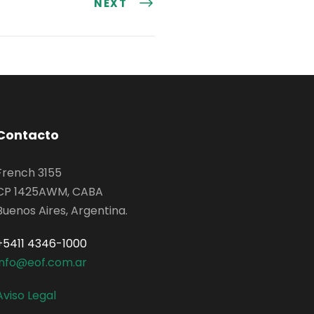
NEXT
Contacto
French 3155
CP 1425AWM, CABA
Buenos Aires, Argentina.
+5411 4346-1000
info@eof.com.ar
Aviso Legal