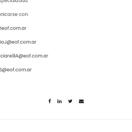
specializada.
nicarse con:
@eof.com.ar
ioJ@eof.com.ar
ciarelliA@eof.com.ar
iS@eof.com.ar