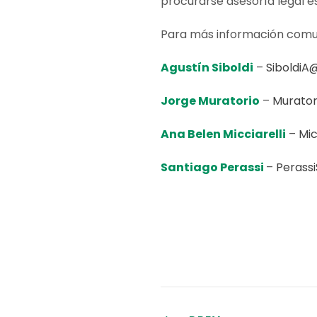
procurarse asesoría legal e
Para más información comu
Agustín Siboldi
–
SiboldiA
Jorge Muratorio
–
Murator
Ana Belen Micciarelli
–
Mic
Santiago Perassi
–
Perass