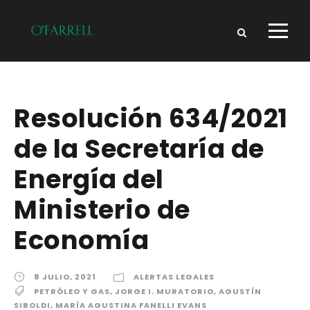
Resolución 634/2021
de la Secretaría de
Energía del
Ministerio de
Economía
8 JULIO, 2021
ALERTAS LEGALES
PETRÓLEO Y GAS
,
JORGE I. MURATORIO
,
AGUSTÍN
SIBOLDI
,
MARÍA AGUSTINA FANELLI EVANS