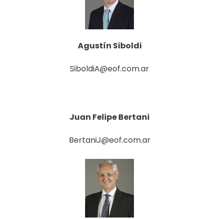
Agustín Siboldi
SiboldiA@eof.com.ar
Juan Felipe Bertani
BertaniJ@eof.com.ar