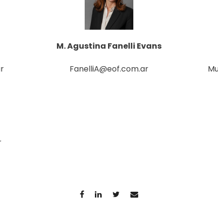
M. Agustina Fanelli Evans
r
FanelliA@eof.com.ar
Mu
r