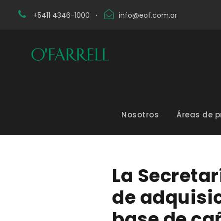
+5411 4346-1000
·
info@eof.com.ar
Nosotros
Áreas de p
La Secretarí
de adquisic
base de ca