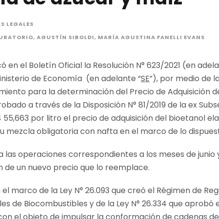
S LEGALES
MURATORIO
,
AGUSTÍN SIBOLDI
,
MARÍA AGUSTINA FANELLI EVANS
icó en el Boletín Oficial la Resolución N° 623/2021 (en adela
inisterio de Economía (en adelante “
SE
”), por medio de l
edimiento para la determinación del Precio de Adquisición 
obado a través de la Disposición N° 81/2019 de la ex Sub
 $ 55,663 por litro el precio de adquisición del bioetanol 
u mezcla obligatoria con nafta en el marco de lo dispuest
ra las operaciones correspondientes a los meses de junio y
ón de un nuevo precio que lo reemplace.
n el marco de la Ley N° 26.093 que creó el Régimen de Re
les de Biocombustibles y de la Ley N° 26.334 que aprobó
 con el objeto de impulsar la conformación de cadenas de