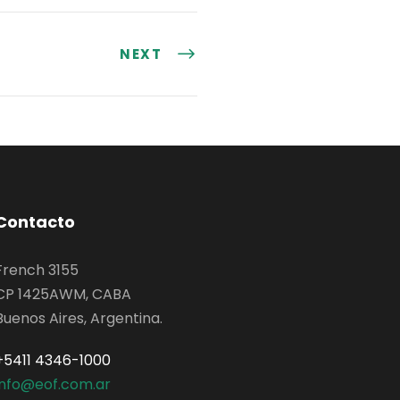
NEXT
Contacto
French 3155
CP 1425AWM, CABA
Buenos Aires, Argentina.
+5411 4346-1000
info@eof.com.ar