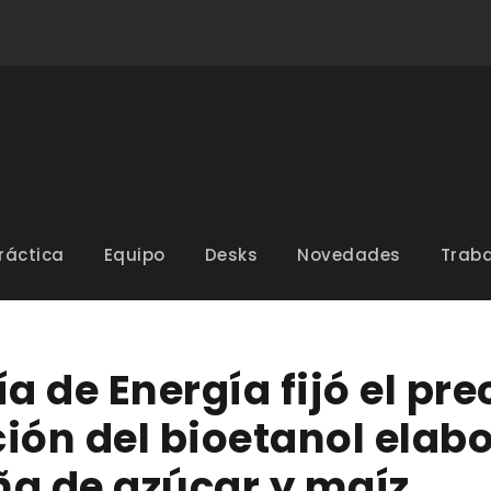
ráctica
Equipo
Desks
Novedades
Traba
a de Energía fijó el prec
ión del bioetanol elab
ña de azúcar y maíz