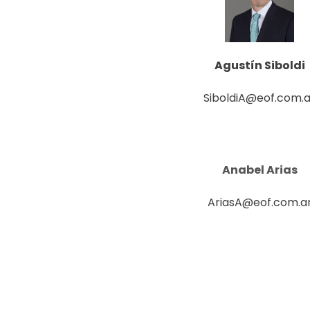
Agustín Siboldi
SiboldiA@eof.com.a
Anabel Arias
AriasA@eof.com.a