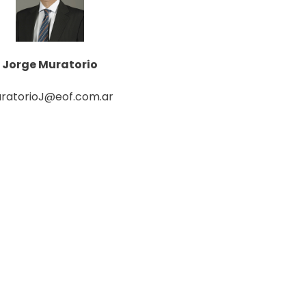
Jorge Muratorio
ratorioJ@eof.com.ar