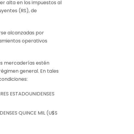
r alta en los impuestos al
uyentes (RS), de
rse alcanzadas por
tamientos operativos
las mercaderías estén
égimen general. En tales
condiciones:
ÓLARES ESTADOUNIDENSES
IDENSES QUINCE MIL (U$S