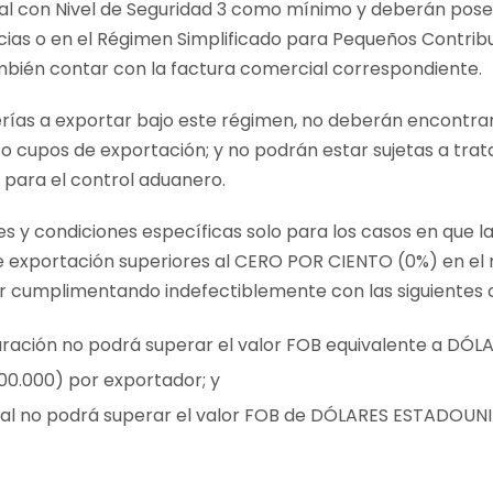
scal con Nivel de Seguridad 3 como mínimo y deberán posee
cias o en el Régimen Simplificado para Pequeños Contrib
bién contar con la factura comercial correspondiente.
erías a exportar bajo este régimen, no deberán encontra
 o cupos de exportación; y no podrán estar sujetas a tra
para el control aduanero.
s y condiciones específicas solo para los casos en que 
 exportación superiores al CERO POR CIENTO (0%) en el r
r cumplimentando indefectiblemente con las siguientes 
uración no podrá superar el valor FOB equivalente a D
00.000) por exportador; y
ual no podrá superar el valor FOB de DÓLARES ESTADOUN