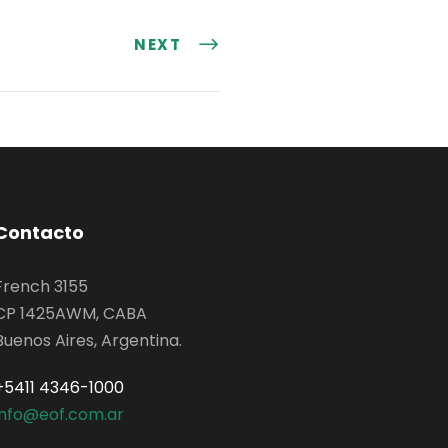
NEXT
Contacto
French 3155
CP 1425AWM, CABA
Buenos Aires, Argentina.
+5411 4346-1000
info@eof.com.ar