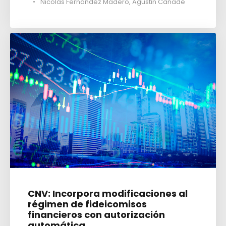
•
Nicolás Fernández Madero
,
Agustin Canade
CNV: Incorpora modificaciones al
régimen de fideicomisos
financieros con autorización
automática