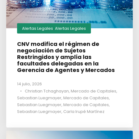
Alertas Legales
,
Alertas Legales
CNV modifica el régimen de
negociación de Sujetos
Restringidos y amplía las
facultades delegadas en la
Gerencia de Agentes y Mercados
14 julio, 2026
•
Christian Tchaghayan
,
Mercado de Capitales
,
Sebastian Luegmayer
,
Mercado de Capitales
,
Sebastian Luegmayer
,
Mercado de Capitales
,
Sebastian Luegmayer
,
Carla Irupé Martínez