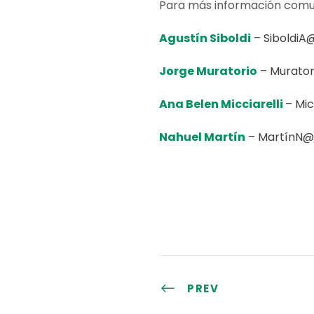
Para más información comu
Agustín Siboldi
–
SiboldiA
Jorge Muratorio
–
Murator
Ana Belen Micciarelli
–
Mic
Nahuel Martín
–
MartínN@
PREV