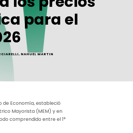
a los precios
ica para el
026
CCIARELLI
,
NAHUEL MARTIN
io de Economía, estableció
ctrico Mayorista (MEM) y en
íodo comprendido entre el 1°