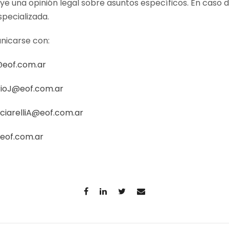
uye una opinión legal sobre asuntos específicos. En caso 
specializada.
nicarse con:
@eof.com.ar
ioJ@eof.com.ar
ciarelliA@eof.com.ar
eof.com.ar