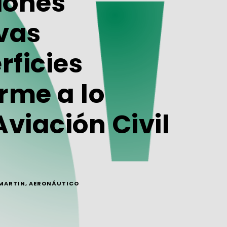
iones
vas
rficies
rme a lo
viación Civil
MARTIN
,
AERONÁUTICO