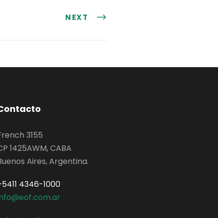
NEXT
Contacto
French 3155
CP 1425AWM, CABA
Buenos Aires, Argentina.
+5411 4346-1000
info@eof.com.ar