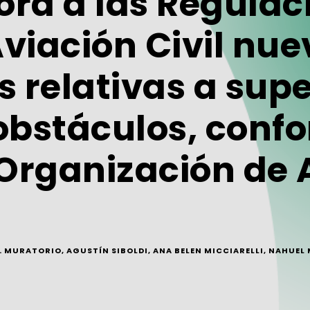
ora a las Regulac
viación Civil nue
 relativas a supe
obstáculos, confo
 Organización de A
I. MURATORIO
,
AGUSTÍN SIBOLDI
,
ANA BELEN MICCIARELLI
,
NAHUEL 