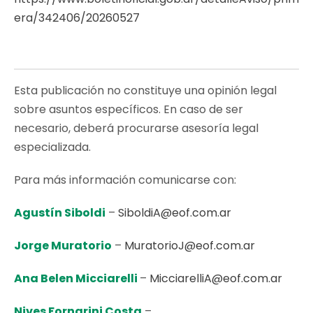
era/342406/20260527
Esta publicación no constituye una opinión legal
sobre asuntos específicos. En caso de ser
necesario, deberá procurarse asesoría legal
especializada.
Para más información comunicarse con:
Agustín Siboldi
–
SiboldiA@eof.com.ar
Jorge Muratorio
–
MuratorioJ@eof.com.ar
Ana Belen Micciarelli
–
MicciarelliA@eof.com.ar
Nives Fornarini Costa
–