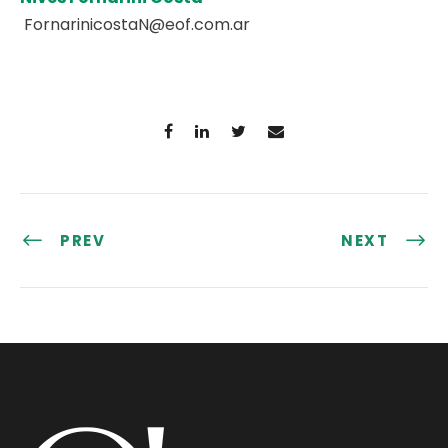
FornarinicostaN@eof.com.ar
PREV
NEXT