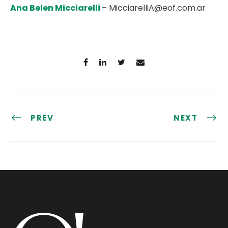
Ana Belen Micciarelli
–
MicciarelliA@eof.com.ar
PREV
NEXT