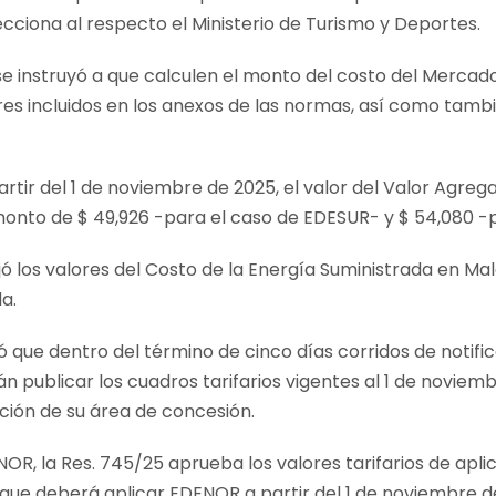
ecciona al respecto el Ministerio de Turismo y Deportes.
 instruyó a que calculen el monto del costo del Mercado
res incluidos en los anexos de las normas, así como tambi
partir del 1 de noviembre de 2025, el valor del Valor Agre
monto de $ 49,926 -para el caso de EDESUR- y $ 54,080 -
jó los valores del Costo de la Energía Suministrada en Ma
a.
 que dentro del término de cinco días corridos de notific
n publicar los cuadros tarifarios vigentes al 1 de novie
ación de su área de concesión.
OR, la Res. 745/25 aprueba los valores tarifarios de apli
que deberá aplicar EDENOR a partir del 1 de noviembre d