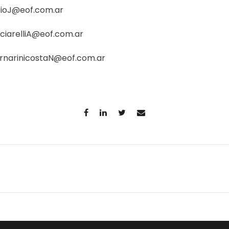
ioJ@eof.com.ar
ciarelliA@eof.com.ar
rnarinicostaN@eof.com.ar