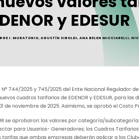
uevos valores tar
 EDENOR y EDESUR
RGE I. MURATORIO
,
AGUSTÍN SIBOLDI
,
ANA BELEN MICCIARELLI
,
NIV
s N° 744/2025 y 745/2025 del Ente Nacional Regulador de l
nuevos cuadros tarifarios de EDENOR y EDESUR, para las d
el 01 de noviembre de 2025. Asimismo, se aprobó el Costo Pr
 se aprobaron: los valores por categoría/subcategoría 
nyectar para Usuarios- Generadores; los Cuadros Tarifarios 
; las tarifas que ambas empresas deberán aplicar a los Clu