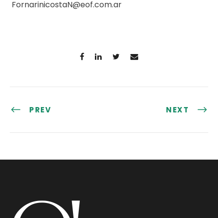
FornarinicostaN@eof.com.ar
PREV
NEXT