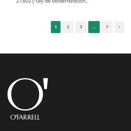
27.802 (“Ley de Modernización...
1
2
3
…
7