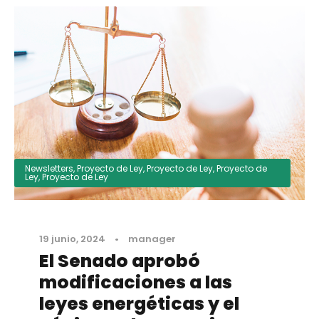
Newsletters
,
Proyecto de Ley
,
Proyecto de Ley
,
Proyecto de
Ley
,
Proyecto de Ley
19 junio, 2024
•
manager
El Senado aprobó
modificaciones a las
leyes energéticas y el