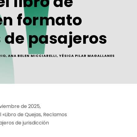
l libro de
en formato
s de pasajeros
RIO
,
ANA BELEN MICCIARELLI
,
YÉSICA PILAR MAGALLANES
noviembre de 2025,
 «Libro de Quejas, Reclamos
ajeros de jurisdicción