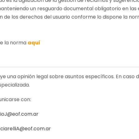
o es la agilización de la gestión de reclamos y sugerencia
l, manteniendo un resguardo documental obligatorio en la
n de los derechos del usuario conforme lo dispone la nor
de la norma
aquí
uye una opinión legal sobre asuntos específicos. En caso 
specializada.
nicarse con:
ioJ@eof.com.ar
ciarelliA@eof.com.ar