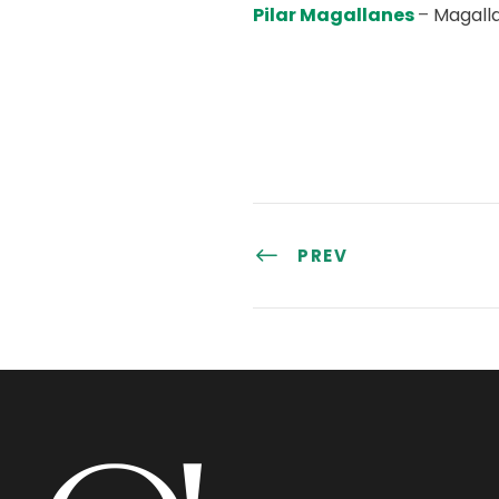
Pilar Magallanes
–
Magall
PREV