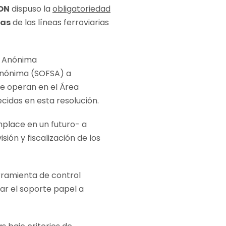
ON
dispuso la
obligatoriedad
ras
de las líneas ferroviarias
d Anónima
Anónima (SOFSA) a
ue operan en el Área
cidas en esta resolución.
place en un futuro- a
ión y fiscalización de los
erramienta de control
rar el soporte papel a