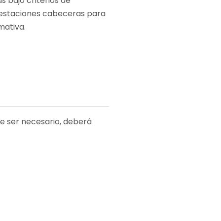
s bajo criterios de
s estaciones cabeceras para
mativa.
de ser necesario, deberá