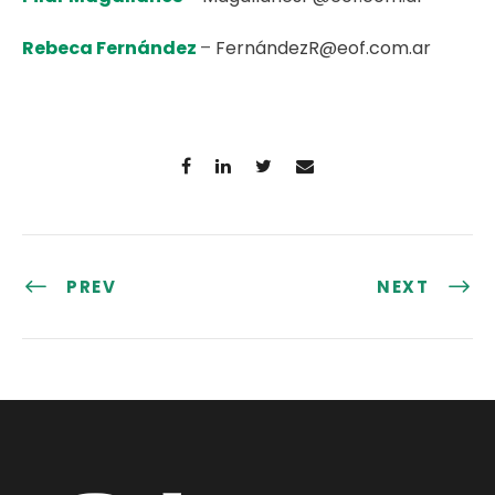
Rebeca Fernández
–
FernándezR@eof.com.ar
PREV
NEXT