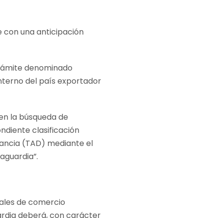
e con una anticipación
 trámite denominado
interno del país exportador
 en la búsqueda de
ndiente clasificación
tancia (TAD) mediante el
aguardia”.
eales de comercio
uardia deberá, con carácter