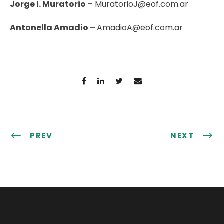
Jorge I. Muratorio
–
MuratorioJ@eof.com.ar
Antonella Amadio
–
AmadioA@eof.com.ar
PREV
NEXT