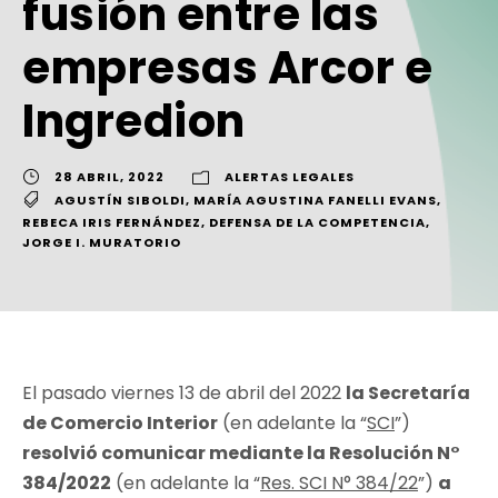
fusión entre las
empresas Arcor e
Ingredion
28 ABRIL, 2022
ALERTAS LEGALES
AGUSTÍN SIBOLDI
,
MARÍA AGUSTINA FANELLI EVANS
,
REBECA IRIS FERNÁNDEZ
,
DEFENSA DE LA COMPETENCIA
,
JORGE I. MURATORIO
El pasado viernes 13 de abril del 2022
la Secretaría
de Comercio Interior
(en adelante la “
SCI
”)
resolvió comunicar mediante la Resolución N°
384/2022
(en adelante la “
Res. SCI N° 384/22
”)
a