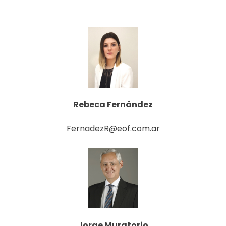
Rebeca Fernández
FernadezR@eof.com.ar
Jorge Muratorio