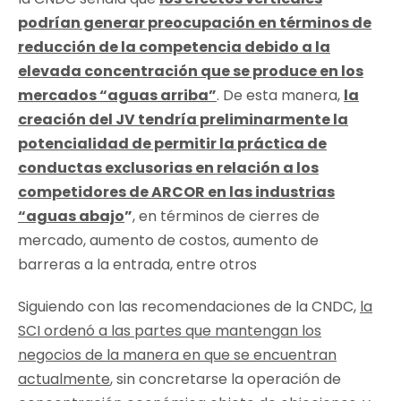
podrían generar preocupación en términos de
reducción de la competencia debido a la
elevada concentración que se produce en los
mercados “aguas arriba”
. De esta manera,
la
creación del JV tendría preliminarmente la
potencialidad de permitir la práctica de
conductas exclusorias en relación a los
competidores de ARCOR en las industrias
“aguas abajo
”
, en términos de cierres de
mercado, aumento de costos, aumento de
barreras a la entrada, entre otros
Siguiendo con las recomendaciones de la CNDC,
la
SCI ordenó a las partes que mantengan los
negocios de la manera en que se encuentran
actualmente
, sin concretarse la operación de