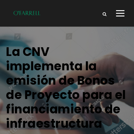
La CNV
implementa la
emisión de Bonos
de Proyecto para el
financiamiento de
infraestructura