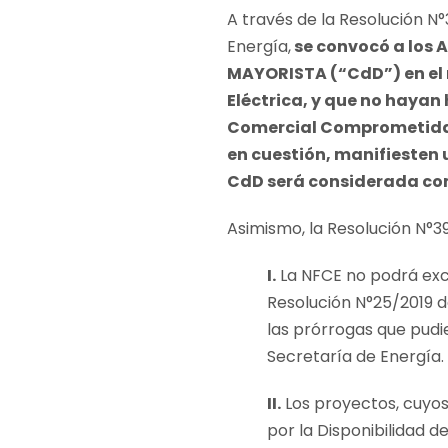
A través de la Resolución N°
Energía,
se convocó a los
MAYORISTA (“
CdD
”) en e
Eléctrica, y que no hayan
Comercial Comprometida
en cuestión, manifieste
CdD será considerada c
Asimismo, la Resolución N°39
I.
La NFCE no podrá exce
Resolución N°25/2019 
las prórrogas que pud
Secretaría de Energía.
II.
Los proyectos, cuyos 
por la Disponibilidad d