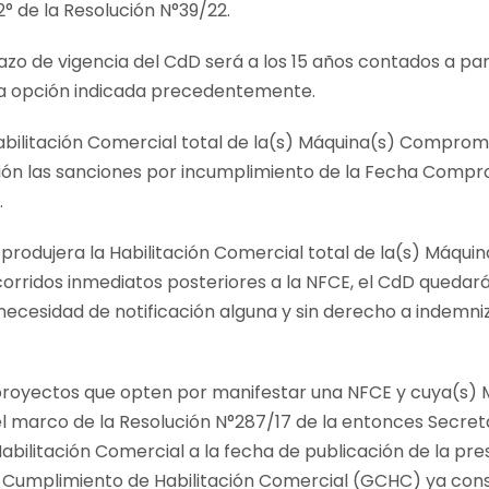
2° de la Resolución N°39/22.
plazo de vigencia del CdD será a los 15 años contados a pa
la opción indicada precedentemente.
abilitación Comercial total de la(s) Máquina(s) Comprome
ión las sanciones por incumplimiento de la Fecha Compr
.
 produjera la Habilitación Comercial total de la(s) Máq
 corridos inmediatos posteriores a la NFCE, el CdD queda
ecesidad de notificación alguna y sin derecho a indemniz
os proyectos que opten por manifestar una NFCE y cuya(s)
marco de la Resolución N°287/17 de la entonces Secretar
abilitación Comercial a la fecha de publicación de la p
de Cumplimiento de Habilitación Comercial (GCHC) ya cons