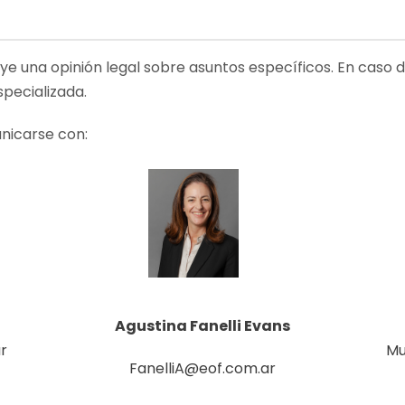
uye una opinión legal sobre asuntos específicos. En caso 
specializada.
nicarse con:
Agustina Fanelli Evans
r
Mu
FanelliA@eof.com.ar