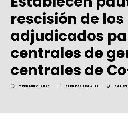
Establecen pau
rescisión de lo
adjudicados par
centrales de ge
centrales de C
2 FEBRERO, 2022
ALERTAS LEGALES
AGUSTÍ