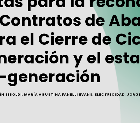
tas para la recon
s Contratos de Ab
a el Cierre de Cic
neración y el est
o-generación
N SIBOLDI
,
MARÍA AGUSTINA FANELLI EVANS
,
ELECTRICIDAD
,
JORGE