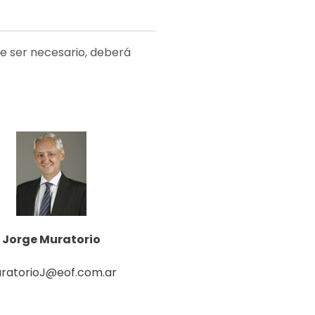
de ser necesario, deberá
Jorge Muratorio
ratorioJ@eof.com.ar