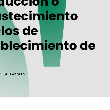
ducción o
astecimiento
los de
ablecimiento de
 I. MURATORIO