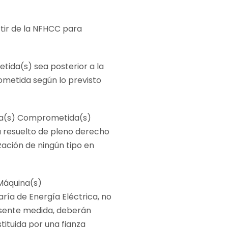
rtir de la NFHCC para
tida(s) sea posterior a la
ometida según lo previsto
uina(s) Comprometida(s)
rá resuelto de pleno derecho
ación de ningún tipo en
 Máquina(s)
ía de Energía Eléctrica, no
resente medida, deberán
tituida por una fianza