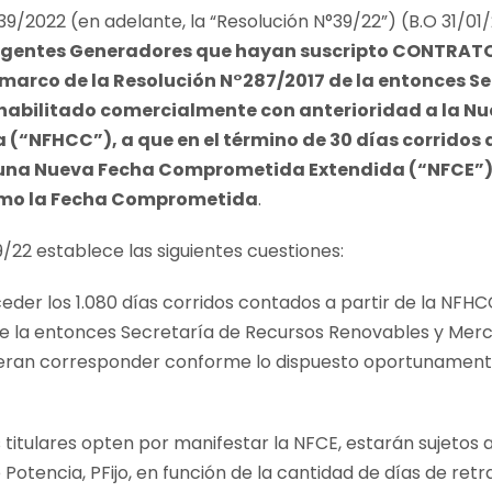
39/2022 (en adelante, la “
Resolución N°39/22
”) (B.O 31/01
 Agentes Generadores que hayan suscripto CONTRAT
l marco de la Resolución N°287/2017 de la entonces S
 habilitado comercialmente con anterioridad a la Nu
 (“
NFHCC
”), a que en el término de 30 días corrido
n una Nueva Fecha Comprometida Extendida (“
NFCE
”)
omo la Fecha Comprometida
.
/22 establece las siguientes cuestiones:
der los 1.080 días corridos contados a partir de la NFHC
de la entonces Secretaría de Recursos Renovables y Merc
ieran corresponder conforme lo dispuesto oportunamente
titulares opten por manifestar la NFCE, estarán sujetos 
e Potencia, PFijo, en función de la cantidad de días de ret