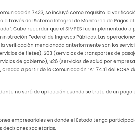
municación 7433, se incluyó como requisito la verificaci
 a través del Sistema Integral de Monitoreo de Pagos al E
bada”
. Cabe recordar que el SIMPES fue implementado a pa
inistración Federal de Ingresos Públicos. Las operacion
a verificación mencionada anteriormente son los servici
vicios de fletes), S03 (servicios de transportes de pasaje
rvicios de gobierno), S26 (servicios de salud por empresas
d, creado a partir de la Comunicación “A” 7441 del BCRA d
edente no será de aplicación cuando se trate de un pago 
ones empresariales en donde el Estado tenga participació
s decisiones societarias.