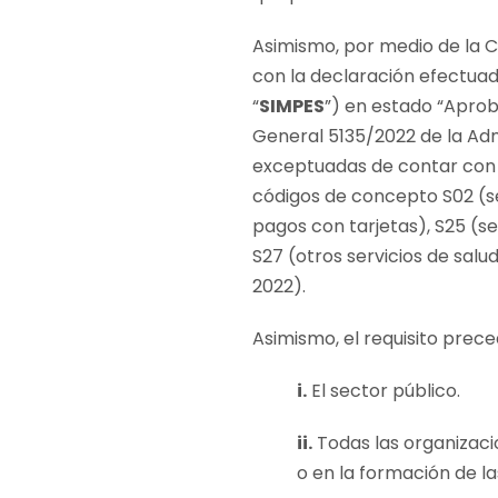
Asimismo, por medio de la Co
con la declaración efectuada
“
SIMPES
”) en estado
“Apro
General 5135/2022 de la Adm
exceptuadas de contar con l
códigos de concepto S02 (ser
pagos con tarjetas), S25 (se
S27 (otros servicios de salu
2022).
Asimismo, el requisito prec
i.
El sector público.
ii.
Todas las organizaci
o en la formación de la