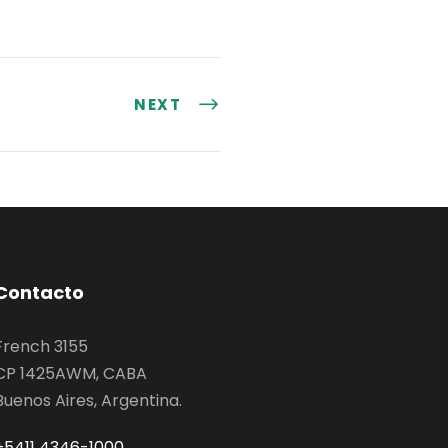
NEXT
Contacto
French 3155
CP 1425AWM, CABA
Buenos Aires, Argentina.
+5411 4346-1000