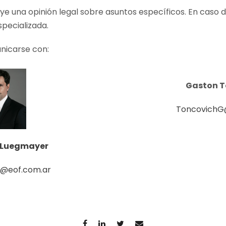
uye una opinión legal sobre asuntos específicos. En caso 
specializada.
nicarse con:
Gaston T
ToncovichG
 Luegmayer
@eof.com.ar