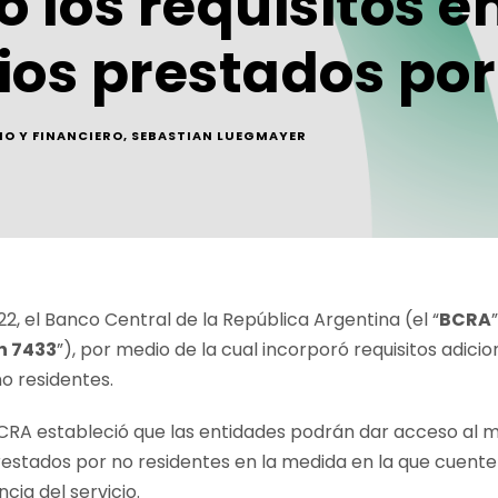
ó los requisitos e
ios prestados por
O Y FINANCIERO
,
SEBASTIAN LUEGMAYER
2, el Banco Central de la República Argentina (el “
BCRA
n 7433
”), por medio de la cual incorporó requisitos adic
o residentes.
l BCRA estableció que las entidades podrán dar acceso a
restados por no residentes en la medida en la que cuen
cia del servicio.