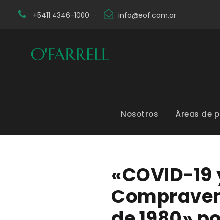
+5411 4346-1000
·
info@eof.com.ar
Nosotros
Áreas de p
«COVID-19 
Compravent
de 1980» po