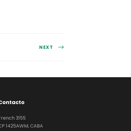
NEXT
Contacto
French 3155
CP 1425AWM, CABA