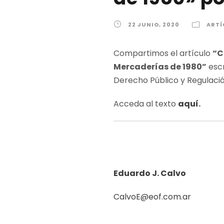
22 JUNIO, 2020
ARTÍ
Compartimos el artículo
“C
Mercaderías de 1980”
escr
Derecho Público y Regulac
Acceda al texto
aquí
.
Eduardo J. Calvo
CalvoE@eof.com.ar