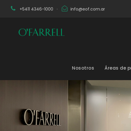
+5411 4346-1000
·
info@eof.com.ar
Nosotros
Áreas de p