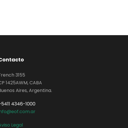
Contacto
French 3155
CP 1425AWM, CABA
Buenos Aires, Argentina.
+5411 4346-1000
info@eof.com.ar
Aviso Legal