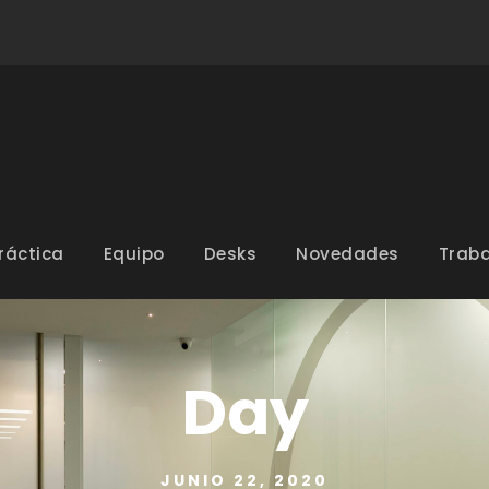
ráctica
Equipo
Desks
Novedades
Traba
Day
JUNIO 22, 2020