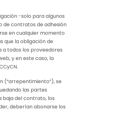
bligación -solo para algunos
so de contratos de adhesión
cerse en cualquier momento
as que la obligación de
ca a todos los proveedores
eb, y en este caso, la
0 CCyCN.
n (“arrepentimiento”), se
quedando las partes
a baja del contrato, los
der, deberían abonarse los