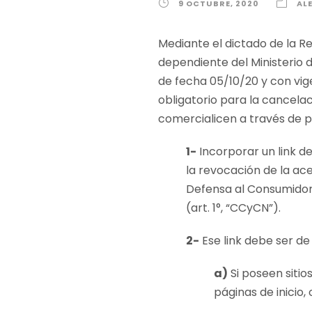
9 OCTUBRE, 2020
AL
Mediante el dictado de la R
dependiente del Ministerio d
de fecha 05/10/20 y con vig
obligatorio para la cancela
comercialicen a través de p
1-
Incorporar un link d
la revocación de la ace
Defensa al Consumidor N
(art. 1°, “CCyCN”).
2-
Ese link debe ser de 
a)
Si poseen sitio
páginas de inicio