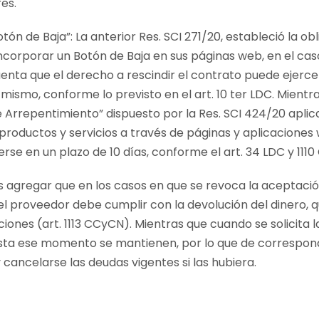
es.
tón de Baja”: La anterior Res. SCI 271/20, estableció la o
incorporar un Botón de Baja en sus páginas web, en el ca
enta que el derecho a rescindir el contrato puede ejer
 mismo, conforme lo previsto en el art. 10 ter LDC. Mientr
e Arrepentimiento” dispuesto por la Res. SCI 424/20 apli
roductos y servicios a través de páginas y aplicaciones w
rse en un plazo de 10 días, conforme el art. 34 LDC y 111
 agregar que en los casos en que se revoca la aceptació
 el proveedor debe cumplir con la devolución del dinero, 
ciones (art. 1113 CCyCN). Mientras que cuando se solicita l
sta ese momento se mantienen, por lo que de correspon
cancelarse las deudas vigentes si las hubiera.