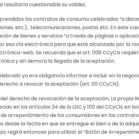
al resultaría cuestionable su validez.
rendidos los contratos de consumo celebrados “a distanc
ones, etc.), telecomunicaciones, postal, etc. En este cas
ación de bienes y servicios “a través de páginas o aplica
r esa vía electrónica para que esté alcanzado por la norm
ctrónica-web. Se recuerda que el art. 1108 CCyCN requie
rónica y sin demora la llegada de la aceptación.
elebrado ya era obligatorio informar e incluir en la nego
derecho a revocar la aceptación (art. 1111 CCyCN).
 del derecho de revocación de la aceptación, La propia R
ecido en los artículos 34 de la LDC y 1110 del CCyCN, en l
de arrepentimiento de los consumidores en los contratos
os desde la fecha en que se entregue el bien o de la adquis
azo regirá entonces para utilizar el “Botón de Arrepentim