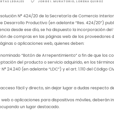
ERTAS LEGALES
JORGE I. MURATORIO
,
LORENA QUIROZ
esolución N° 424/20 de la Secretaría de Comercio Interior
e Desarrollo Productivo (en adelante “Res. 424/20”) publi
encia desde ese día, se ha dispuesto la incorporación de
ción de compras en las páginas web de los proveedores de
áginas o aplicaciones web, quienes deben:
enominado “Botón de Arrepentimiento” a fin de que los c
ptación del producto o servicio adquirido, en los términos 
° 24.240 (en adelante “LDC”) y el art. 1.110 del Código Civ
acceso fácil y directo, sin dejar lugar a dudas respecto d
s web o aplicaciones para dispositivos móviles, deberán i
, ocupando un lugar destacado.