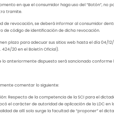
omento en que el consumidor haga uso del “Botón”, no po
tro tramite.
itud de revocación, se deberá informar al consumidor dentr
 de código de identificación de dicha revocación.
en plazo para adecuar sus sitios web hasta el día 04/12/
. 424/20 en el Boletín Oficial).
e lo anteriormente dispuesto será sancionado conforme l
lmente comentar lo siguiente:
ión: Respecto de la competencia de la SCI para el dictad
có el carácter de autoridad de aplicación de la LDC en lo
alidad de allí solo surge la facultad de “proponer” el dic