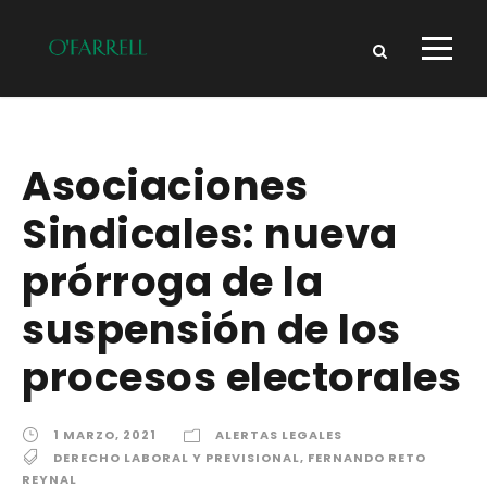
Asociaciones
Sindicales: nueva
prórroga de la
suspensión de los
procesos electorales
1 MARZO, 2021
ALERTAS LEGALES
DERECHO LABORAL Y PREVISIONAL
,
FERNANDO RETO
REYNAL