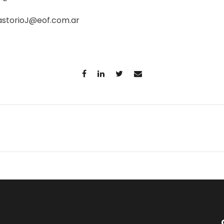
astorioJ@eof.com.ar