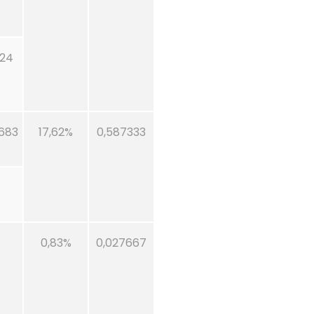
924
.683
17,62%
0,587333
0,83%
0,027667