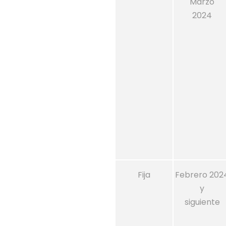
Marzo
2024
Fija
Febrero 202
y
siguiente