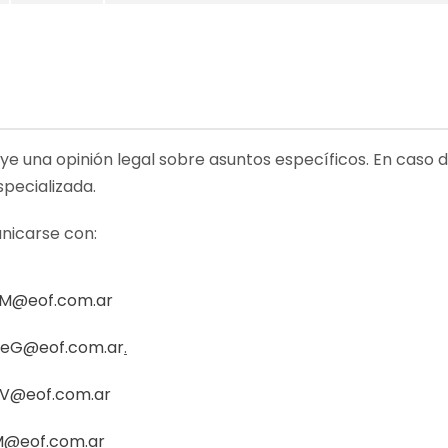
uye una opinión legal sobre asuntos específicos. En caso 
specializada.
nicarse con:
M@eof.com.ar
neG@eof.com.ar
.
oV@eof.com.ar
M@eof.com.ar