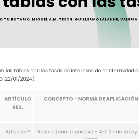
 tablas con las t
O TRIBUTARIO
,
MIGUEL A.M. TESÓN
,
GUILLERMO LALANNE
,
VALERIA
web las tablas con las tasas de intereses de conformidad c
O. 22/01/2024):
ARTÍCULO
CONCEPTO – NORMA DE APLICACIÓN
RES.
Artículo 1º
Resarcitorio Impositivo – Art. 37 de la Ley