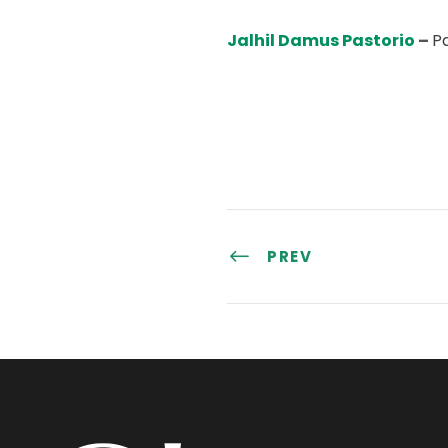
Jalhil Damus Pastorio
–
P
PREV