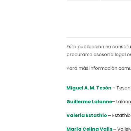
Esta publicación no constit
procurarse asesoría legal e
Para más información comu
Miguel A. M. Tesón
–
Teson
Guillermo Lalanne
–
Lalan
Valeria Estathio
–
Estathi
María Celina
Valls
–
Valls