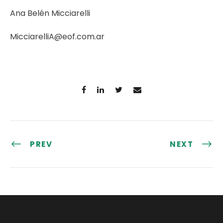
Ana Belén Micciarelli
MicciarelliA@eof.com.ar
PREV
NEXT