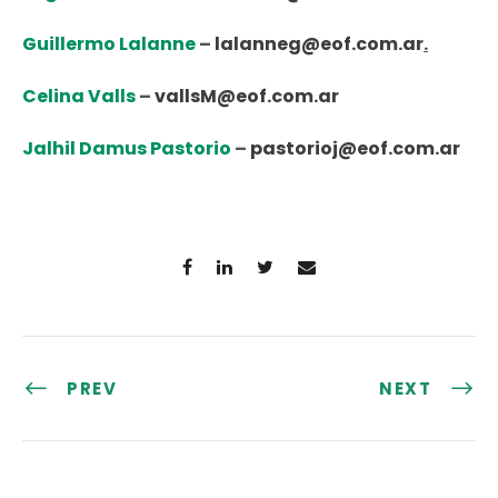
Guillermo Lalanne
–
lalanneg@eof.com.ar
.
Celina
Valls
–
vallsM@eof.com.ar
Jalhil Damus Pastorio
–
pastorioj@eof.com.ar
PREV
NEXT