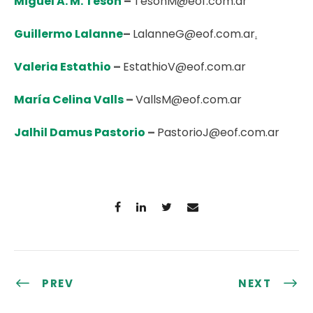
Miguel A. M. Tesón
–
TesonM@eof.com.ar
Guillermo Lalanne
–
LalanneG@eof.com.ar
.
Valeria Estathio
–
EstathioV@eof.com.ar
María Celina
Valls
–
VallsM@eof.com.ar
Jalhil Damus Pastorio
–
PastorioJ@eof.com.ar
PREV
NEXT