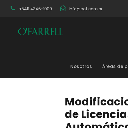
+5411 4346-1000
·
info@eof.com.ar
Nosotros
Áreas de p
Modificaci
de Licenci
Automátic