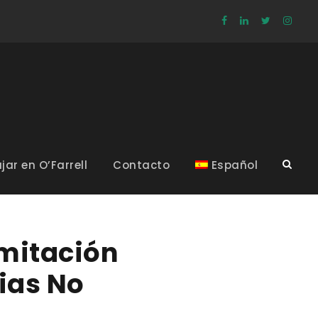
jar en O’Farrell
Contacto
Español
mitación
ias No