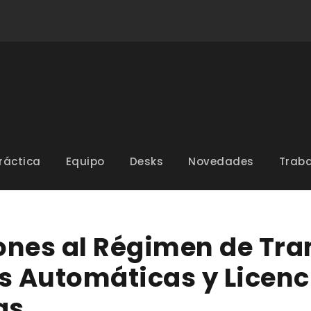
ráctica
Equipo
Desks
Novedades
Traba
ones al Régimen de Tra
as Automáticas y Licenc
as