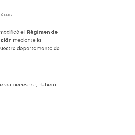
ÜLLER
 modificó el
Régimen de
ación
mediante la
r nuestro departamento de
de ser necesario, deberá