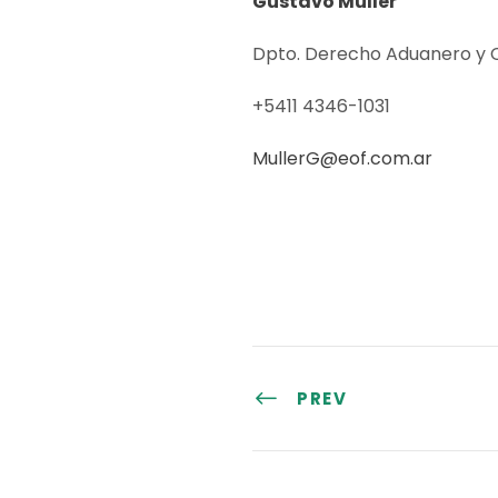
Gustavo Müller
Dpto. Derecho Aduanero y C
+5411 4346-1031
MullerG@eof.com.ar
PREV