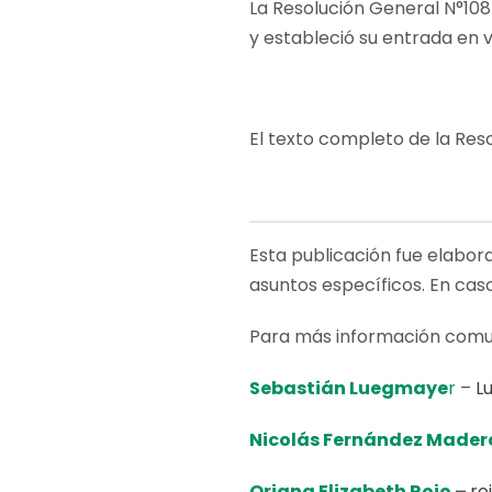
La Resolución General N°108
y estableció su entrada en v
El texto completo de la Re
Esta publicación fue elabor
asuntos específicos. En cas
Para más información comu
Sebastián Luegmaye
r
–
L
Nicolás Fernández Mader
Oriana Elizabeth Rojo
–
ro