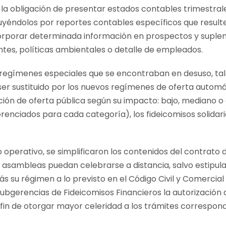
o la obligación de presentar estados contables trimestral
ituyéndolos por reportes contables específicos que result
corporar determinada información en prospectos y supl
ntes, políticas ambientales o detalle de empleados.
egímenes especiales que se encontraban en desuso, tal
ser sustituido por los nuevos regímenes de oferta automátic
ión de oferta pública según su impacto: bajo, mediano o
enciados para cada categoría), los fideicomisos solidari
operativo, se simplificaron los contenidos del contrato d
s asambleas puedan celebrarse a distancia, salvo estipul
su régimen a lo previsto en el Código Civil y Comercial d
ubgerencias de Fideicomisos Financieros la autorización d
l fin de otorgar mayor celeridad a los trámites correspond