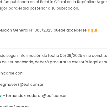
4 fue publicada en el Boletín Oficial de la República Arg
igor para el día posterior a su publicación.
solución General N°1083/2025 puede accederse
aquí
.
ada según información de fecha 05/09/2025 y no constitu
o de ser necesario, deberá procurarse asesoría legal espe
nicarse con:
uegmayerS@eof.com.ar
o
–
fernandezmaderon@eof.com.ar
joo@eof.com.ar