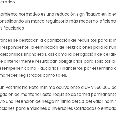
crático.
namiento normativo es una reducción significativa en la e
consolidando un marco regulatorio más moderno, eficiente
 fiduciarios.
ntes se destacan la optimización de requisitos para la in
orrespondiente, la eliminación de restricciones para la n
eicomisos financieros, así como la derogación de certifi
 anteriormente resultaban obligatorias para solicitar la
esempeñen como Fiduciarios Financieros por el término d
manecer registrados como tales.
ó un Patrimonio Neto mínimo equivalente a UVA 950.000 par
bligación de mantener este requisito de forma permanente 
ió una retención de riesgo mínima del 5% del valor nomina
pciones para emisiones a Inversores Calificados o entidad