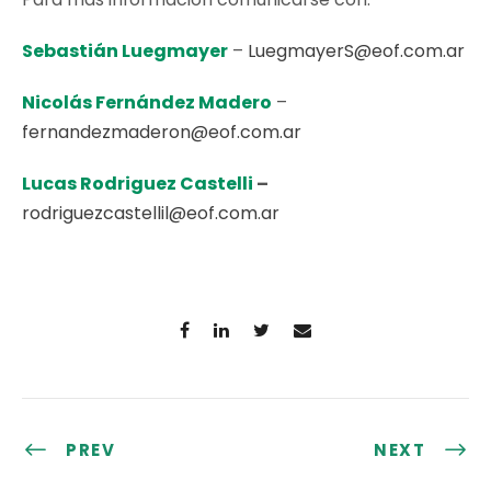
Sebastián Luegmayer
–
LuegmayerS@eof.com.ar
Nicolás Fernández Madero
–
fernandezmaderon@eof.com.ar
Lucas Rodriguez Castelli
–
rodriguezcastellil@eof.com.ar
PREV
NEXT