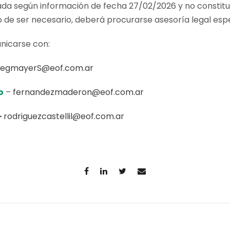
ada según información de fecha 27/02/2026 y no constitu
o de ser necesario, deberá procurarse asesoría legal espe
nicarse con:
uegmayerS@eof.com.ar
o
–
fernandezmaderon@eof.com.ar
–
rodriguezcastellil@eof.com.ar