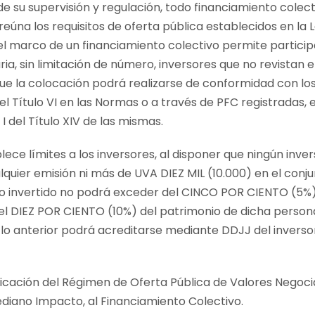
de su supervisión y regulación, todo financiamiento colecti
 reúna los requisitos de oferta pública establecidos en l
 el marco de un financiamiento colectivo permite particip
ia, sin limitación de número, inversores que no revistan 
que la colocación podrá realizarse de conformidad con 
del Título VI en las Normas o a través de PFC registradas,
 I del Título XIV de las mismas.
ece límites a los inversores, al disponer que ningún inve
quier emisión ni más de UVA DIEZ MIL (10.000) en el conju
o invertido no podrá exceder del CINCO POR CIENTO (5%) 
el DIEZ POR CIENTO (10%) del patrimonio de dicha persona
o lo anterior podrá acreditarse mediante DDJJ del inver
icación del Régimen de Oferta Pública de Valores Negoci
diano Impacto, al Financiamiento Colectivo.