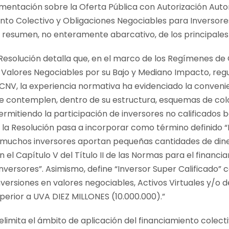
mentación sobre la Oferta Pública con Autorización Autom
o Colectivo y Obligaciones Negociables para Inversores
 resumen, no enteramente abarcativo, de los principales
 Resolución detalla que, en el marco de los Regímenes de
Valores Negociables por su Bajo y Mediano Impacto, regu
a CNV, la experiencia normativa ha evidenciado la conven
e contemplen, dentro de su estructura, esquemas de col
rmitiendo la participación de inversores no calificados ba
o, la Resolución pasa a incorporar como término definido 
e muchos inversores aportan pequeñas cantidades de dine
 el Capítulo V del Título II de las Normas para el financ
nversores”
. Asimismo, define “
Inversor Super Calificado” 
nversiones en valores negociables, Activos Virtuales y/o 
perior a UVA DIEZ MILLONES (10.000.000).”
elimita el ámbito de aplicación del financiamiento colectiv