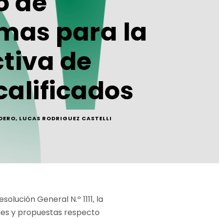
o de
rmas para la
tiva de
calificados
DERO
,
LUCAS RODRIGUEZ CASTELLI
olución General N.º 1111, la
ones y propuestas respecto