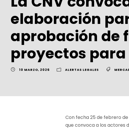
La CNV convoca
elaboración par
aprobación de f
proyectos para 
10 MARZO, 2026
ALERTAS LEGALES
MERCAD
Con fecha 25 de febrero de 2
que convoca a los actores d