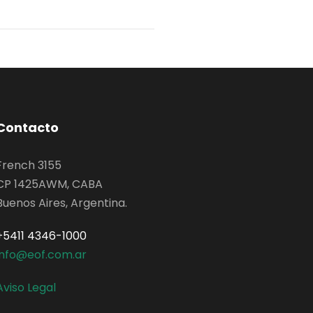
Contacto
French 3155
CP 1425AWM, CABA
Buenos Aires, Argentina.
+5411 4346-1000
info@eof.com.ar
Aviso Legal