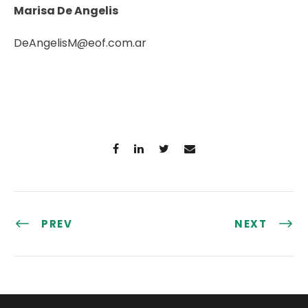
Marisa De Angelis
DeAngelisM@eof.com.ar
PREV
NEXT