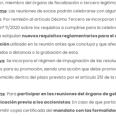
r, miembro del órgano de fiscalización o tercero legitimad
imo
: Las reuniones de socios podrán celebrarse con algun
a. Por remisión al artículo Décimo Tercero se incorporan l
n° 11/2020 sobre los requisitos a cumplirse para la celeb
e estipulan
nuevos requisitos reglamentarios para el 
ción
utilizado en la reunión antes que concluya y que afe
os a distancia o la grabación de esta.
vo
: Se incorpora el régimen de impugnación de las resol
dos para su promoción, siendo una acción que debe promo
omicilio dentro del plazo previsto por el artículo 251 de 
eno
: Para
participar en las reuniones del órgano de go
cación previa a los accionistas
. En caso de que parti
itir copia certificada del
mandato con las formalidade