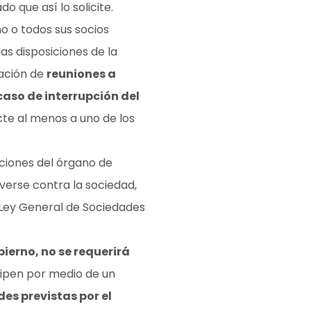
o que así lo solicite.
o o todos sus socios
as disposiciones de la
ración de
reuniones a
caso de interrupción del
cte al menos a uno de los
uciones del órgano de
verse contra la sociedad,
la Ley General de Sociedades
bierno, no se requerirá
cipen por medio de un
s previstas por el