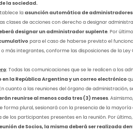
de la sociedad.
stablece la
asunción automática de administradores
tas clases de acciones con derecho a designar administr
eberá designar un administrador suplente
. Por últim
 acumulativo
para el caso de haberse previsto el funcio
s o más integrantes, conforme las disposiciones de la Le
ero
: Todas las comunicaciones que se le realicen a los a
o en la República Argentina y un correo electrónico
qu
En cuanto a las reuniones del órgano de administración, 
rán reunirse al menos cada tres (3) meses
. Asimismo
 forma plural, sesionará con la presencia de la mayoría 
 de los participantes presentes en la reunión. Por último,
unión de Socios, la misma deberá ser realizada dent