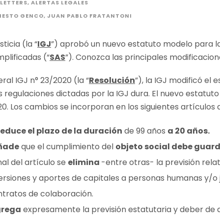
LETTERS
,
ALERTAS LEGALES
NESTO GENCO
,
JUAN PABLO FRATANTONI
icia (la “
IGJ
”) aprobó un nuevo estatuto modelo para la
plificadas (“
SAS
”). Conozca las principales modificacio
al IGJ n° 23/2020 (la “
Resolución
”), la IGJ modificó el
as regulaciones dictadas por la IGJ dura. El nuevo estatu
0. Los cambios se incorporan en los siguientes artículos 
reduce el plazo de la duración
de 99 años
a 20 años.
ñade
que el cumplimiento del
objeto social debe guard
inal del artículo se
elimina
-entre otras- la previsión relat
ersiones y aportes de capitales a personas humanas y/o 
ontratos de colaboración.
rega
expresamente la previsión estatutaria y deber de 