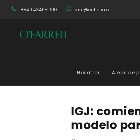
+5411 4346-1000
·
info@eof.com.ar
Nosotros
Áreas de p
IGJ: comien
modelo par