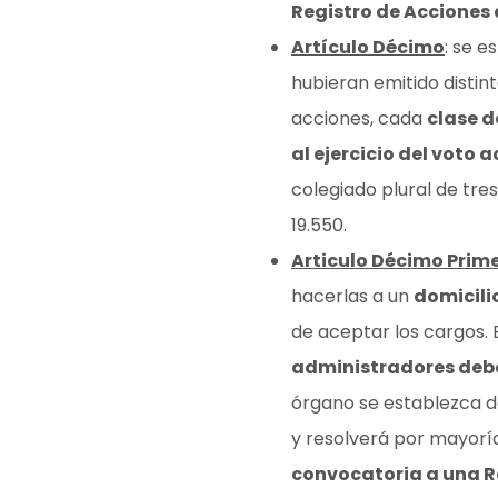
Registro de Acciones 
Artículo Décimo
: se e
hubieran emitido distin
acciones, cada
clase d
al ejercicio del voto
colegiado plural de tre
19.550.
Articulo Décimo Prim
hacerlas a un
domicili
de aceptar los cargos. 
administradores debe
órgano se establezca de
y resolverá por mayoría
convocatoria a una Re