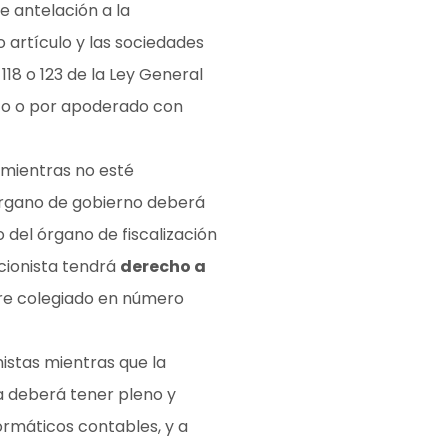
e antelación a la
o artículo y las sociedades
18 o 123 de la Ley General
pto o por apoderado con
mientras no esté
 órgano de gobierno deberá
 del órgano de fiscalización
cionista tendrá
derecho a
re colegiado en número
istas mientras que la
ta deberá tener pleno y
formáticos contables, y a