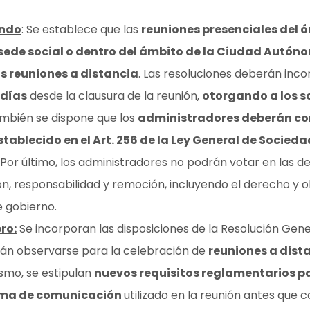
undo
: Se establece que las
reuniones presenciales del 
sede social o dentro del ámbito de la Ciudad Autón
s reuniones a distancia
. Las resoluciones deberán incor
 días
desde la clausura de la reunión,
otorgando a los s
ambién se dispone que los
administradores deberán con
tablecido en el Art. 256 de la Ley General de Socieda
. Por último, los administradores no podrán votar en las d
n, responsabilidad y remoción, incluyendo el derecho y obl
e gobierno.
ro:
Se incorporan las disposiciones de la Resolución Gene
erán observarse para la celebración de
reuniones a dist
ismo, se estipulan
nuevos requisitos reglamentarios pa
tema de comunicación
utilizado en la reunión antes que 