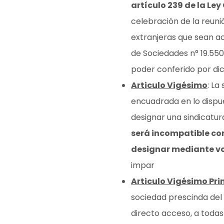
artículo 239 de la Le
celebración de la reuni
extranjeras que sean ac
de Sociedades n° 19.550
poder conferido por di
Articulo Vigésimo
: La
encuadrada en lo dispue
designar una sindicatur
será incompatible con
designar mediante v
impar
Articulo Vigésimo Pr
sociedad prescinda del 
directo acceso, a todas 