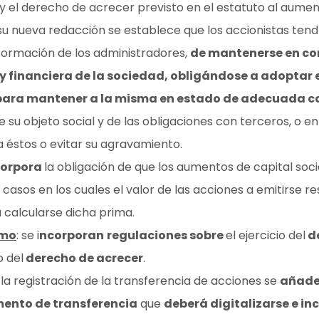
y el derecho de acrecer previsto en el estatuto al aumenta
su nueva redacción se establece que los accionistas ten
nformación de los administradores,
de mantenerse en co
y financiera de la sociedad, obligándose a adoptar 
ara mantener a la misma en estado de adecuada ca
su objeto social y de las obligaciones con terceros, o en 
 éstos o evitar su agravamiento.
corpora
la obligación de que los aumentos de capital soc
casos en los cuales el valor de las acciones a emitirse re
calcularse dicha prima.
imo
: se i
ncorporan
regulaciones sobre
el ejercicio del
de
o del
derecho de acrecer
.
 la registración de la transferencia de acciones se
añade 
ento de transferencia
que
deberá digitalizarse e inc