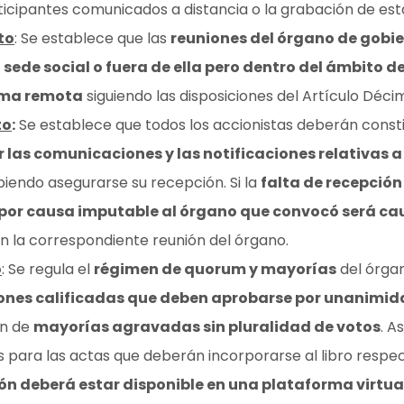
icipantes comunicados a distancia o la grabación de est
to
: Se establece que las
reuniones del órgano de gobi
a sede social o fuera de ella pero dentro del ámbito
orma remota
siguiendo las disposiciones del Artículo Déci
to
:
Se establece que todos los accionistas deberán consti
bir las comunicaciones y las notificaciones relativas
biendo asegurarse su recepción. Si la
falta de recepción
por causa imputable al órgano que convocó será ca
n la correspondiente reunión del órgano.
o
: Se regula el
régimen de quorum y mayorías
del órgan
ones calificadas que deben aprobarse por unanimida
en de
mayorías agravadas sin pluralidad de votos
. A
s para las actas que deberán incorporarse al libro respe
ón deberá estar disponible en una plataforma virtua