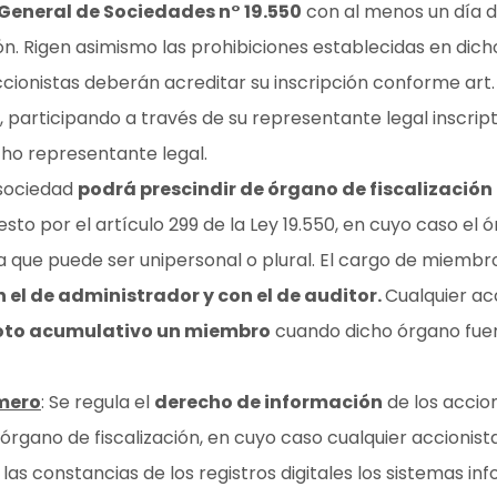
y General de Sociedades n° 19.550
con al menos un día d
ón. Rigen asimismo las prohibiciones establecidas en dich
cionistas deberán acreditar su inscripción conforme art. 1
, participando a través de su representante legal inscri
cho representante legal.
 sociedad
podrá prescindir de órgano de fiscalización
sto por el artículo 299 de la Ley 19.550, en cuyo caso el
a que puede ser unipersonal o plural. El cargo de miembro
 el de administrador y con el de auditor.
Cualquier ac
oto acumulativo un miembro
cuando dicho órgano fue
imero
: Se regula el
derecho de información
de los accion
órgano de fiscalización, en cuyo caso cualquier accionis
las constancias de los registros digitales los sistemas in