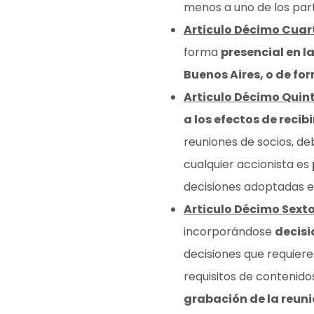
menos a uno de los part
Articulo Décimo Cuar
forma
presencial en l
Buenos Aires, o de f
Articulo Décimo Quin
a los efectos de reci
reuniones de socios, de
cualquier accionista es
decisiones adoptadas e
Articulo Décimo Sext
incorporándose
decisi
decisiones que requier
requisitos de contenido
grabación de la reuni