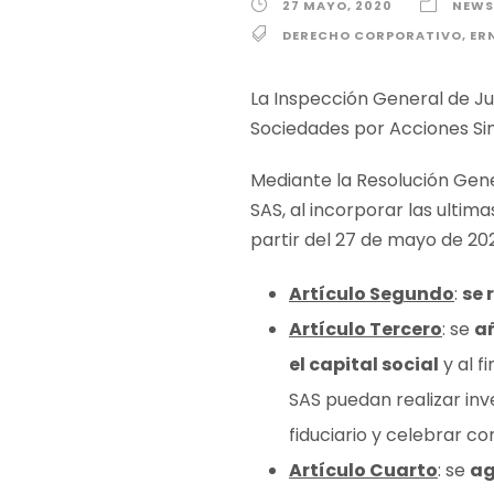
27 MAYO, 2020
NEWS
DERECHO CORPORATIVO
,
ER
La Inspección General de Just
Sociedades por Acciones Sim
Mediante la Resolución Gener
SAS, al incorporar las ultim
partir del 27 de mayo de 202
Artículo Segundo
:
se 
Artículo Tercero
: se
a
el capital social
y al f
SAS puedan realizar inv
fiduciario y celebrar c
Artículo Cuarto
: se
ag