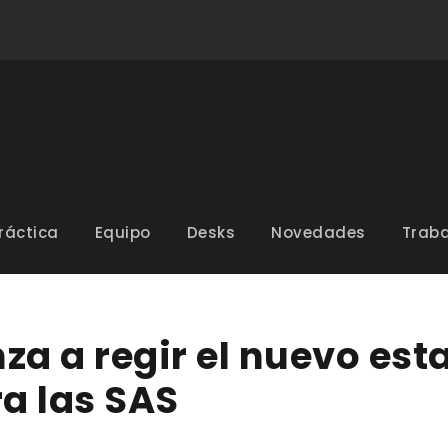
ráctica
Equipo
Desks
Novedades
Traba
za a regir el nuevo est
a las SAS