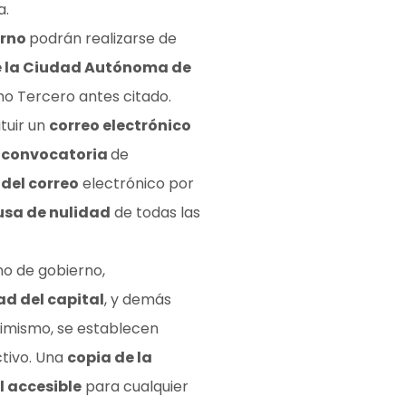
a.
erno
podrán realizarse de
 de la Ciudad Autónoma de
mo Tercero antes citado.
tuir un
correo electrónico
 a convocatoria
de
 del correo
electrónico por
usa de nulidad
de todas las
o de gobierno,
d del capital
, y demás
simismo, se establecen
ctivo. Una
copia de la
l accesible
para cualquier