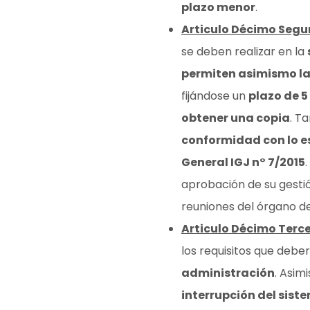
plazo menor
.
Articulo Décimo Seg
se deben realizar en la
permiten asimismo la
fijándose un
plazo de 5
obtener una copia
. T
conformidad con lo es
General IGJ n° 7/2015
aprobación de su gestió
reuniones del órgano d
Articulo Décimo Terce
los requisitos que deb
administración
. Asim
interrupción del sis