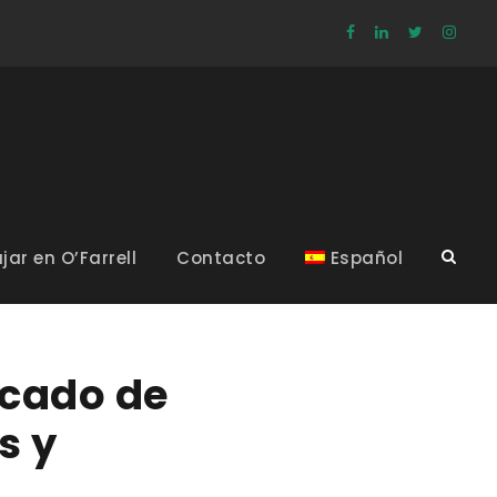
jar en O’Farrell
Contacto
Español
rcado de
s y