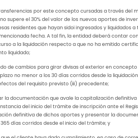
e transferencias por este concepto cursadas a través de
 no supere el 30% del valor de los nuevos aportes de inve
esas residentes que hayan sidoi ingresados y liquidados 
mencionada fecha. A tal fin, la entidad deberá contar con
curso a la liquidación respecto a que no ha emitido certi
to liquidado;
do de cambios para girar divisas al exterior en concepto 
lazo no menor a los 30 días corridos desde la liquidación
ctos del requisito previsto (iii) precedente;
 la documentación que avale la capitalización definitiva
nstancia del inicio del trámite de inscripción ante el Reg
zación definitiva de dichos aportes y presentar la docume
 365 días corridos desde el inicio del trámite; y
ar que el cliente haya dado cumplimiento, en caso de cor