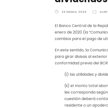
23 ENERO, 2020
ALER
El Banco Central de la Repúb
enero de 2020 (la “Comunica
cambios para el pago de uti
En este sentido, la Comuni
para girar divisas al exterio
conformidad previa del BCRA
(i) las utilidades y di
(ii) el monto total ab
les corresponda según l
cuestión deberá contar
residente o un apoder