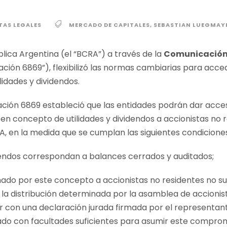
TAS LEGALES
MERCADO DE CAPITALES
,
SEBASTIAN LUEGMAY
lica Argentina (el “BCRA”) a través de la
Comunicación
ción 6869”), flexibilizó las normas cambiarias para acce
lidades y dividendos
.
cación 6869 estableció que las entidades podrán dar acc
r en concepto de utilidades y dividendos a accionistas no r
, en la medida que se cumplan las siguientes condiciones
videndos correspondan a balances cerrados y auditados;
onado por este concepto a accionistas no residentes no 
a distribución determinada por la asamblea de accionistas
 con una declaración jurada firmada por el representan
ado con facultades suficientes para asumir este compro