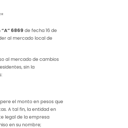
ER
 “A” 6869
de fecha 16 de
der al mercado local de
eso al mercado de cambios
esidentes, sin la
:
supere el monto en pesos que
. A tal fin, la entidad en
te legal de la empresa
miso en su nombre;