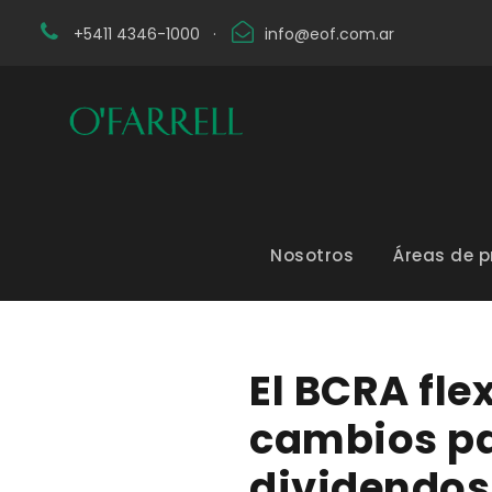
+5411 4346-1000
·
info@eof.com.ar
Nosotros
Áreas de p
El BCRA fle
cambios par
dividendos