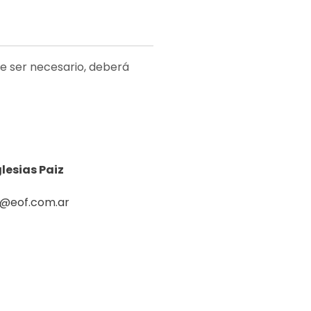
de ser necesario, deberá
lesias Paiz
C@eof.com.ar