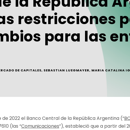
e la República A
s restricciones p
bios para las en
RCADO DE CAPITALES
,
SEBASTIAN LUEGMAYER
,
MARIA CATALINA IG
de 2022 el Banco Central de la República Argentina (“
B
610 (las “
Comunicaciones
”), estableció que a partir del