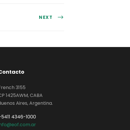
NEXT
Contacto
French 3155
CP 1425AWM, CABA
Buenos Aires, Argentina.
+5411 4346-1000
info@eof.com.ar