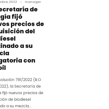
mbre, 2022
•
manager
ecretaría de
gía fijó
os precios de
isición del
iesel
inado a su
cla
gatoria con
il
solución 791/2022 (B.O
022), la Secretaría de
 fijó nuevos precios de
ción de biodiesel
do a su mezcla...