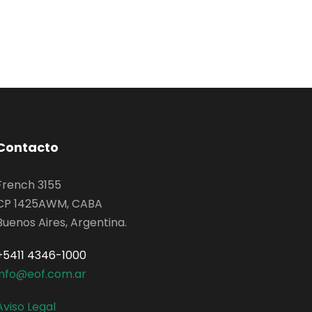
Contacto
French 3155
CP 1425AWM, CABA
Buenos Aires, Argentina.
+5411 4346-1000
info@eof.com.ar
Aviso Legal