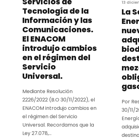
Servicios de
13 dicie
Tecnología de la
La S
Información y las
Ener
Comunicaciones.
nuev
El ENACOM
adqu
introdujo cambios
biod
en el régimen del
dest
Servicio
mez
Universal.
obli
gaso
Mediante Resolución
2226/2022 (B.O 30/11/2022), el
Por Re
ENACOM introdujo cambios en
30/11/2
el régimen del Servicio
Energía
Universal. Recordamos que la
adquisi
Ley 27.078,...
destina