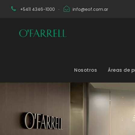
+5411 4346-1000
·
info@eof.com.ar
Nosotros
Áreas de p